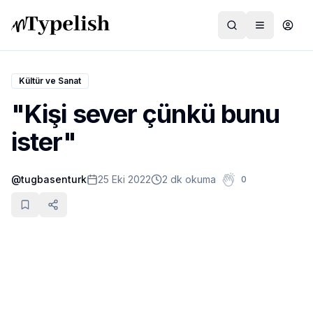
Kültür ve Sanat
"Kişi sever çünkü bunu
Dünya
ister"
Film ve Dizi
@
tugbasenturk
25 Eki 2022
2 dk okuma
0
Kültür ve Sanat
Sağlık
Siyaset ve Tarih
Hayvan Hakları
Feminizm