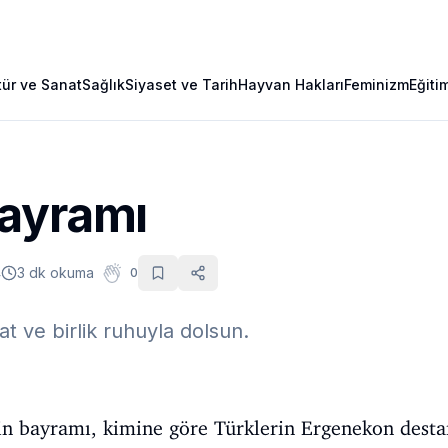
tür ve Sanat
Sağlık
Siyaset ve Tarih
Hayvan Hakları
Feminizm
Eğiti
ayramı
4
3 dk okuma
0
kat ve birlik ruhuyla dolsun.
in bayramı, kimine göre Türklerin Ergenekon destan