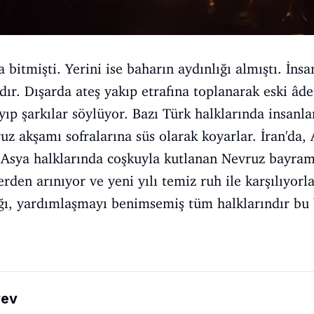
a bitmişti. Yerini ise baharın aydınlığı almıştı. İns
r. Dışarda ateş yakıp etrafına toplanarak eski âdet
layıp şarkılar söylüyor. Bazı Türk halklarında insa
z akşamı sofralarına süs olarak koyarlar. İran'da, 
 Asya halklarında coşkuyla kutlanan Nevruz bayramı
rden arınıyor ve yeni yılı temiz ruh ile karşılıyorla
lığı, yardımlaşmayı benimsemiş tüm halklarındır b
!
yev