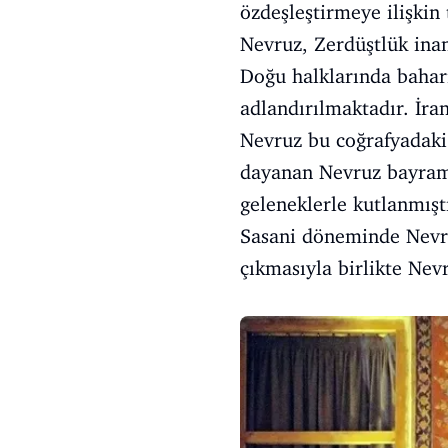
özdeşleştirmeye ilişkin
Nevruz, Zerdüştlük ina
Doğu halklarında baharı
adlandırılmaktadır. İra
Nevruz bu coğrafyadaki 
dayanan Nevruz bayramı 
geleneklerle kutlanmıştı
Sasani döneminde Nevru
çıkmasıyla birlikte Nevr