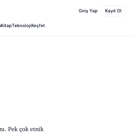
Giriş Yap
Kayıt Ol
m
Kitap
Teknoloji
Keşfet
ı. Pek çok etnik