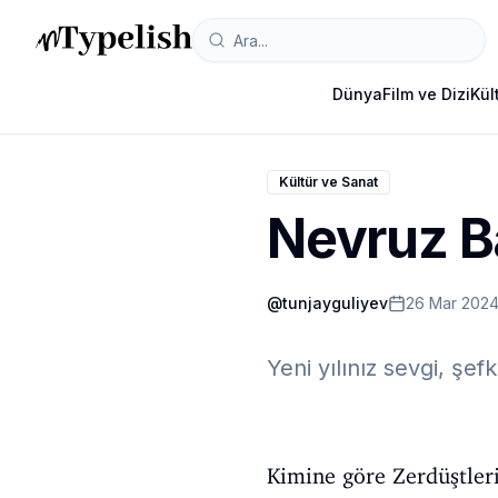
Dünya
Film ve Dizi
Kül
Kültür ve Sanat
Nevruz B
@
tunjayguliyev
26 Mar 202
Yeni yılınız sevgi, şef
Kimine göre Zerdüştler