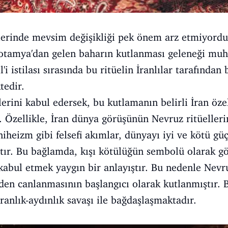
elerinde mevsim değişikliği pek önem arz etmiyordu
otamya'dan gelen baharın kutlanması geleneği mu
'i istilası sırasında bu ritüelin İranlılar tarafında
tedir.
lerini kabul edersek, bu kutlamanın belirli İran öze
 Özellikle, İran dünya görüşünün Nevruz ritüelleri
iheizm gibi felsefi akımlar, dünyayı iyi ve kötü güç
tır. Bu bağlamda, kışı kötülüğün sembolü olarak gö
abul etmek yaygın bir anlayıştır. Bu nedenle Nevruz
den canlanmasının başlangıcı olarak kutlanmıştır. B
ranlık-aydınlık savaşı ile bağdaşlaşmaktadır.