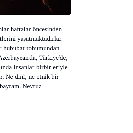
anlar haftalar öncesinden
lerini yaşatmaktadırlar.
nlar hububat tohumundan
Azerbaycan'da, Türkiye'de,
nda insanlar birbirleriyle
r. Ne dinî, ne etnik bir
u bayram. Nevruz