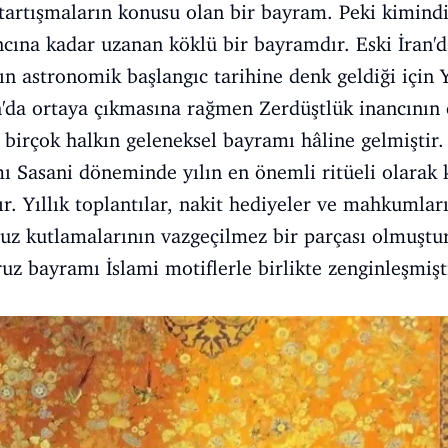
 tartışmaların konusu olan bir bayram. Peki kimind
ncına kadar uzanan köklü bir bayramdır. Eski İran'
n astronomik başlangıc tarihine denk geldiği için Y
n'da ortaya çıkmasına rağmen Zerdüştlük inancının 
birçok halkın geleneksel bayramı hâline gelmiştir
Sasani döneminde yılın en önemli ritüeli olarak ka
r. Yıllık toplantılar, nakit hediyeler ve mahkumların
z kutlamalarının vazgeçilmez bir parçası olmuştur.
uz bayramı İslami motiflerle birlikte zenginleşmişt