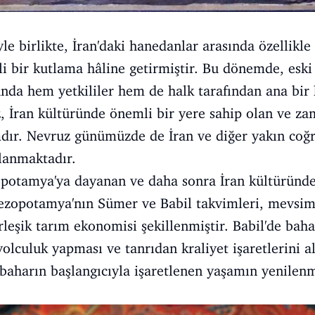
yle birlikte, İran'daki hanedanlar arasında özellikl
 bir kutlama hâline getirmiştir. Bu dönemde, eski 
nda hem yetkililer hem de halk tarafından ana bir
 İran kültüründe önemli bir yere sahip olan ve za
dır. Nevruz günümüzde de İran ve diğer yakın coğr
lanmaktadır.
potamya'ya dayanan ve daha sonra İran kültüründe 
Mezopotamya'nın Sümer ve Babil takvimleri, mevsim
leşik tarım ekonomisi şekillenmiştir. Babil'de bahar
lculuk yapması ve tanrıdan kraliyet işaretlerini al
, baharın başlangıcıyla işaretlenen yaşamın yenilen