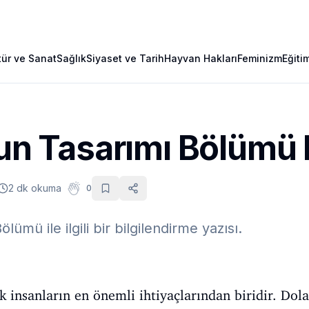
tür ve Sanat
Sağlık
Siyaset ve Tarih
Hayvan Hakları
Feminizm
Eğiti
yun Tasarımı Bölümü 
2 dk okuma
0
lümü ile ilgili bir bilgilendirme yazısı.
insanların en önemli ihtiyaçlarından biridir. Dolay