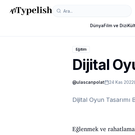
Dünya
Film ve Dizi
Kül
Eğitim
Dijital O
@
ulascanpolat
24 Kas 2022
Dijital Oyun Tasarımı Bö
Eğlenmek ve rahatlamak 