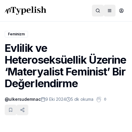
Feminizm
Evlilik ve
Dünya
Heteroseksüellik Üzerine
Film ve Dizi
‘Materyalist Feminist’ Bir
Kültür ve Sanat
Değerlendirme
Sağlık
@
ulkersudemnac
9 Eki 2024
5 dk okuma
0
Siyaset ve Tarih
Hayvan Hakları
Feminizm