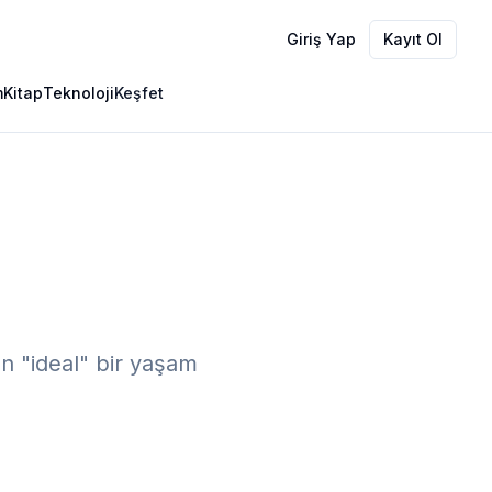
Giriş Yap
Kayıt Ol
m
Kitap
Teknoloji
Keşfet
en "ideal" bir yaşam