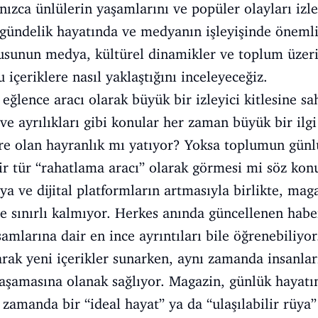
nızca ünlülerin yaşamlarını ve popüler olayları iz
 gündelik hayatında ve medyanın işleyişinde önemli
sunun medya, kültürel dinamikler ve toplum üzerin
 içeriklere nasıl yaklaştığını inceleyeceğiz.
ğlence aracı olarak büyük bir izleyici kitlesine sah
i ve ayrılıkları gibi konular her zaman büyük bir ilgi
re olan hayranlık mı yatıyor? Yoksa toplumun günl
ir tür “rahatlama aracı” olarak görmesi mi söz kon
ve dijital platformların artmasıyla birlikte, maga
le sınırlı kalmıyor. Herkes anında güncellenen habe
şamlarına dair en ince ayrıntıları bile öğrenebiliy
olarak yeni içerikler sunarken, aynı zamanda insanla
şamasına olanak sağlıyor. Magazin, günlük hayatın 
zamanda bir “ideal hayat” ya da “ulaşılabilir rüya” 