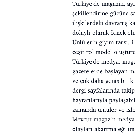
Türkiye’de magazin, ayn
şekillendirme gücüne sa
ilişkilerdeki davranış 
dolaylı olarak örnek ol
Ünlülerin giyim tarzı, i
çeşit rol model oluşturu
Türkiye'de medya, maga
gazetelerde başlayan ma
ve çok daha geniş bir ki
dergi sayfalarında taki
hayranlarıyla paylaşabi
zamanda ünlüler ve izle
Mevcut magazin medyası,
olayları abartma eğilim