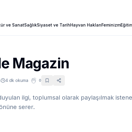
tür ve Sanat
Sağlık
Siyaset ve Tarih
Hayvan Hakları
Feminizm
Eğiti
de Magazin
4
4 dk okuma
0
duyulan ilgi, toplumsal olarak paylaşılmak isten
 önüne serer.