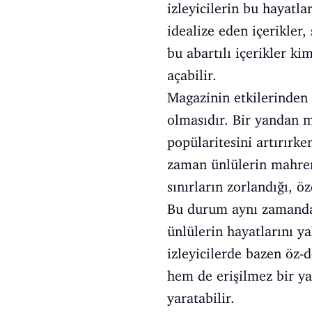
izleyicilerin bu hayatla
idealize eden içerikler
bu abartılı içerikler ki
açabilir.
Magazinin etkilerinden b
olmasıdır. Bir yandan m
popülaritesini artırırk
zaman ünlülerin mahremi
sınırların zorlandığı, öz
Bu durum aynı zamanda iz
ünlülerin hayatlarını y
izleyicilerde bazen öz-
hem de erişilmez bir y
yaratabilir.