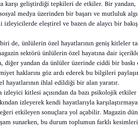
ra karşı geliştirdiği tepkileri de etkiler. Bir yandan
, sosyal medya üzerinden bir başarı ve mutluluk algı
mi izleyicilerde eleştirel ve bazen de alaycı bir bakı
iri de, ünlülerin özel hayatlarının geniş kitleler t
agazin sektörü ünlülerin özel hayatına dair içerikl
en, diğer yandan da ünlüler üzerinde ciddi bir baskı
yet haklarını göz ardı ederek bu bilgileri paylaşır
el hayatlarının ihlal edildiği bir alan yaratır.
leyici kitlesi açısından da bazı psikolojik etkiler 
akından izleyerek kendi hayatlarıyla karşılaştırmaya
değeri etkileyen sonuçlara yol açabilir. Magazin dün
aşam sunarken, bu durum toplumun farklı kesimleri