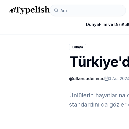
Dünya
Film ve Dizi
Kül
Dünya
Türkiye'
@
ulkersudemnac
3 Ara 202
Ünlülerin hayatlarına 
standardını da gözler