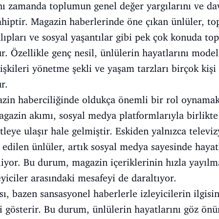
ı zamanda toplumun genel değer yargılarını ve dav
hiptir. Magazin haberlerinde öne çıkan ünlüler, to
kalıpları ve sosyal yaşantılar gibi pek çok konuda 
ur. Özellikle genç nesil, ünlülerin hayatlarını mode
lişkileri yönetme şekli ve yaşam tarzları birçok kişi
r.
zin haberciliğinde oldukça önemli bir rol oynamakt
gazin akımı, sosyal medya platformlarıyla birlikte
tleye ulaşır hale gelmiştir. Eskiden yalnızca telev
p edilen ünlüler, artık sosyal medya sayesinde haya
liyor. Bu durum, magazin içeriklerinin hızla yayılm
yiciler arasındaki mesafeyi de daraltıyor.
 bazen sansasyonel haberlerle izleyicilerin ilgisi
i gösterir. Bu durum, ünlülerin hayatlarını göz önü