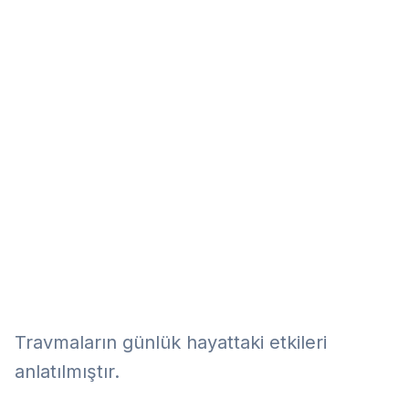
Eğitim
Kitap
Teknoloji
Keşfet
Travmaların günlük hayattaki etkileri
anlatılmıştır.