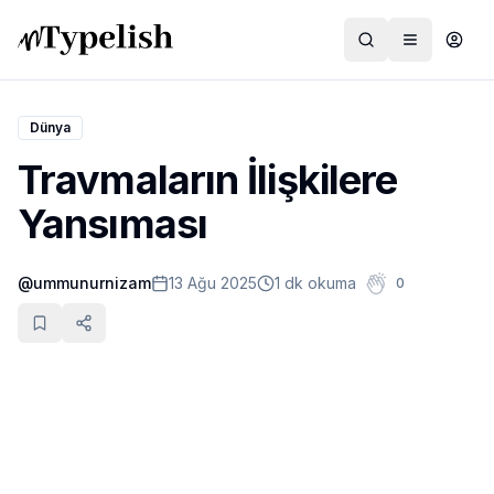
Dünya
Travmaların İlişkilere
Dünya
Yansıması
Film ve Dizi
@
ummunurnizam
13 Ağu 2025
1 dk okuma
0
Kültür ve Sanat
Sağlık
Siyaset ve Tarih
Hayvan Hakları
Feminizm