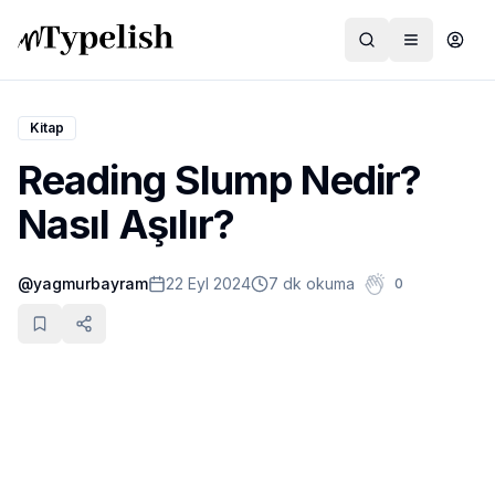
Kitap
Reading Slump Nedir?
Dünya
Nasıl Aşılır?
Film ve Dizi
@
yagmurbayram
22 Eyl 2024
7 dk okuma
0
Kültür ve Sanat
Sağlık
Siyaset ve Tarih
Hayvan Hakları
Feminizm