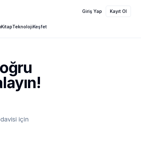
Giriş Yap
Kayıt Ol
m
Kitap
Teknoloji
Keşfet
Doğru
alayın!
avisi için