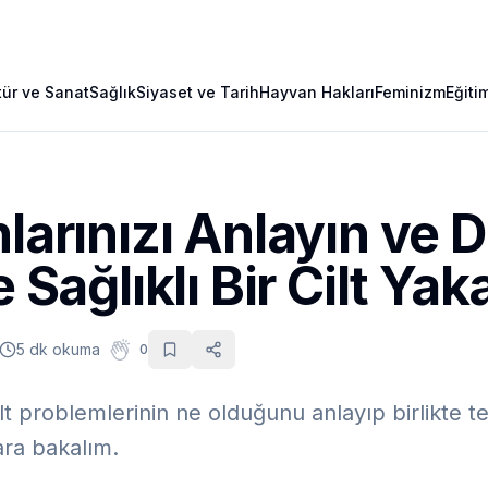
tür ve Sanat
Sağlık
Siyaset ve Tarih
Hayvan Hakları
Feminizm
Eğiti
nlarınızı Anlayın ve 
e Sağlıklı Bir Cilt Yak
5 dk okuma
0
lt problemlerinin ne olduğunu anlayıp birlikte ted
ara bakalım.