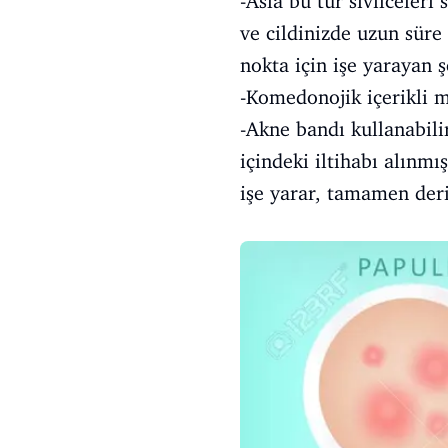
-Asla bu tür sivilceleri 
ve cildinizde uzun süre
nokta için işe yarayan ş
-Komedonojik içerikli m
-Akne bandı kullanabilir
içindeki iltihabı alınm
işe yarar, tamamen deri