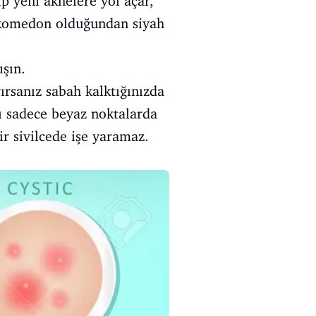
lıp yeni aknelere yol açar,
r komedon olduğundan siyah
ışın.
ırsanız sabah kalktığınızda
rı sadece beyaz noktalarda
r sivilcede işe yaramaz.