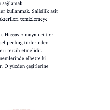
nı sağlamak
ler kullanmak. Salisilik asit
akterileri temizlemeye
n. Hassas olmayan ciltler
iksel peeling türlerinden
ri tercih etmelidir.
önemlerinde elbette ki
r. O yüzden çeşitlerine