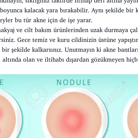
sıkmayın, sıktığınız taktirde iltihap deri altına yayı
 boyunca kalacak yara bırakabilir. Aynı şekilde bi
eyler bu tür akne için de işe yarar.
akyaj ve cilt bakım ürünlerinden uzak durmaya çal
siniz. Gece temiz ve kuru cildinizin üstüne yapıştır
ış bir şekilde kalkarsınız. Unutmayın ki akne bantla
 altında olan ve iltihabı dışardan gözükmeyen hiçbi