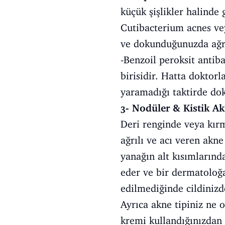
küçük şişlikler halinde 
Cutibacterium acnes veya
ve dokunduğunuzda ağrıl
-Benzoil peroksit antiba
birisidir. Hatta doktorla
yaramadığı taktirde dok
3- Nodüler & Kistik Ak
Deri renginde veya kırm
ağrılı ve acı veren akn
yanağın alt kısımlarınd
eder ve bir dermatoloğa
edilmediğinde cildinizde
Ayrıca akne tipiniz ne 
kremi kullandığınızdan 