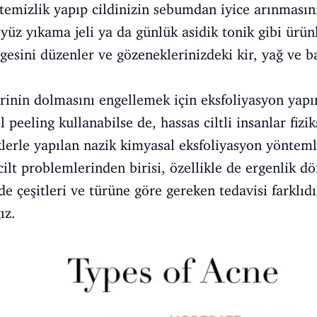
 temizlik yapıp cildinizin sebumdan iyice arınması
ir yüz yıkama jeli ya da günlük asidik tonik gibi ürün
esini düzenler ve gözeneklerinizdeki kir, yağ ve b
rinin dolmasını engellemek için eksfoliyasyon yapı
sel peeling kullanabilse de, hassas ciltli insanlar fiz
klerle yapılan nazik kimyasal eksfoliyasyon yöntemle
 cilt problemlerinden birisi, özellikle de ergenlik d
e çeşitleri ve türüne göre gereken tedavisi farklıdı
ız.