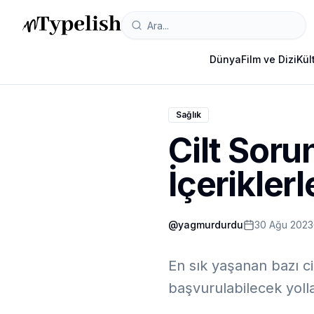
Dünya
Film ve Dizi
Kül
Sağlık
Cilt Soru
İçeriklerl
@
yagmurdurdu
30 Ağu 2023
En sık yaşanan bazı ci
başvurulabilecek yoll