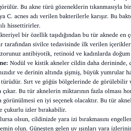
görülür. Bu akne türü gözeneklerin tıkanmasıyla bir
 C. acnes adı verilen bakterilerle karışır. Bu bakt
ı hissettirirler.
kteriyel bir özellik taşıdığından bu tür aknede en 
r tarafından sivilce tedavisinde ilk verilen içerikler
torunuz antibiyotik, retinoid ve kadınlarda doğum 
ne:
Nodül ve kistik akneler cildin daha derininde, 
ızıdır ve derinin altında şişmiş, büyük yumrular ha
e türüdür. Sırt ve göğüs bölgelerinde de görülebili
a çıkar. Bu tür aknelerin miktarının fazla olması ho
 görünülmesi en iyi seçenek olacaktır. Bu tür akne
 çukurlu izler bırakabilir.
olursa olsun, cildinizde yara izi bırakmasını engell
emin olun. Güneşten gelen uv ışınları yara izlerinin