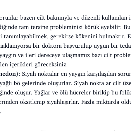
orunlar bazen cilt bakımıyla ve düzenli kullanılan iç
ldiğinde tam tersine probleminizi körükleyebilir. B
mi tanımlayabilmek, gerekirse kökenini bulmaktır. 
naklanıyorsa bir doktora başvurulup uygun bir teda
aygın ve ileri dereceye ulaşmamız bazı cilt problem
len içerikleri göreceksiniz.
omedon)
: Siyah noktalar en yaygın karşılaşılan sorun
ağlı bölgelerinde oluşurlar. Siyah noktalar cilt üze
nde oluşur. Yağlar ve ölü hücreler birikip bu folikü
rinden oksitlenip siyahlaşırlar. Fazla miktarda oldu
.