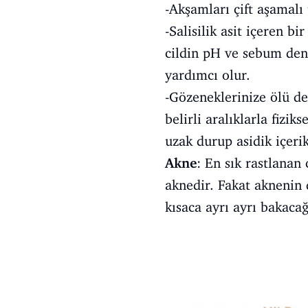
-Akşamları çift aşamalı
-Salisilik asit içeren b
cildin pH ve sebum deng
yardımcı olur.
-Gözeneklerinize ölü de
belirli aralıklarla fizik
uzak durup asidik içeri
Akne
: En sık rastlanan
aknedir. Fakat aknenin d
kısaca ayrı ayrı bakacağ