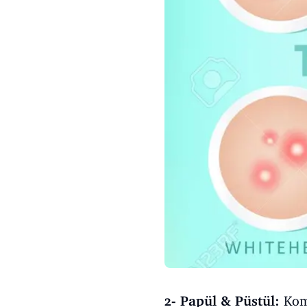
2- Papül & Püstül:
Kome