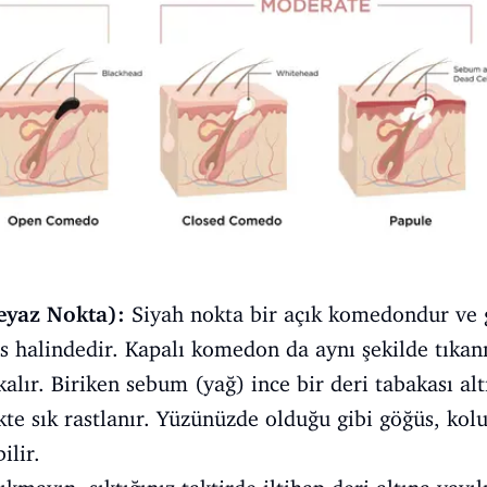
eyaz Nokta):
Siyah nokta bir açık komedondur ve 
s halindedir. Kapalı komedon da aynı şekilde tıka
 kalır. Biriken sebum (yağ) ince bir deri tabakası al
kte sık rastlanır. Yüzünüzde olduğu gibi göğüs, kolu
ilir.