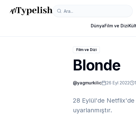
Dünya
Film ve Dizi
Kül
Film ve Dizi
Blonde
@
yagmurkilic
26 Eyl 2022
28 Eylül'de Netflix'de
uyarlanmıştır.