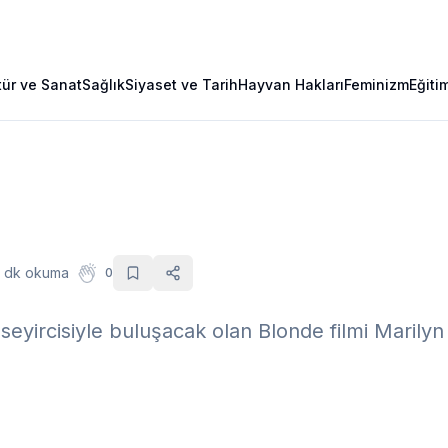
tür ve Sanat
Sağlık
Siyaset ve Tarih
Hayvan Hakları
Feminizm
Eğiti
1 dk okuma
0
 seyircisiyle buluşacak olan Blonde filmi Maril