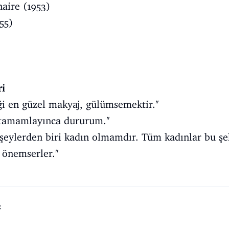
aire (1953)
55)
)
ri
ği en güzel makyaj, gülümsemektir.''
i tamamlayınca dururum.''
 şeylerden biri kadın olmamdır. Tüm kadınlar bu şek
 önemserler.''
ç