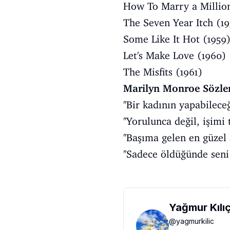
How To Marry a Million
The Seven Year Itch (19
Some Like It Hot (1959
Let's Make Love (1960)
The Misfits (1961)
Marilyn Monroe Sözle
''Bir kadının yapabilece
''Yorulunca değil, işim
''Başıma gelen en güzel
''Sadece öldüğünde seni
Yağmur Kılı
@
yagmurkilic