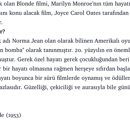
ak olan Blonde filmi, Marilyn Monroe'nın tüm haya
sını konu alacak film, Joyce Carol Oates tarafından 
r.
r?
 adı Norma Jean olan olarak bilinen Amerikalı oy
şın bomba'' olarak tanınmıştır. 20. yüzyılın en önem
lmuştur. Gerek özel hayatı gerek çocukluğundan ber
 bir hayatı olmasına rağmen herşeye sıfırdan başl
Hayatı boyunca bir sürü filmlerde oynamış ve ödülle
zlasıdır. Güzelliği, çekiciliği ve aurasıyla bile gü
e (1953)