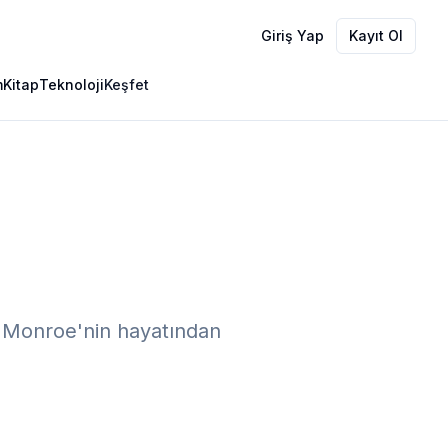
Giriş Yap
Kayıt Ol
m
Kitap
Teknoloji
Keşfet
yn Monroe'nin hayatından