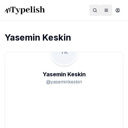
Yasemin Keskin
YK
Dünya
Film ve Dizi
Yasemin Keskin
Kültür ve Sanat
@
yaseminkeskin
Sağlık
Siyaset ve Tarih
Hayvan Hakları
Feminizm