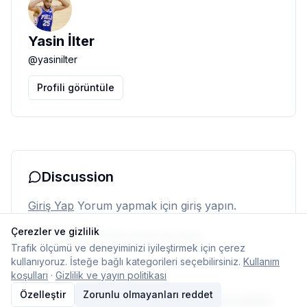
Yasin İlter
@
yasinilter
Profili görüntüle
Discussion
Giriş Yap
Yorum yapmak için giriş yapın.
Çerezler ve gizlilik
Henüz yorum yok. İlk yorumu siz yapın.
Trafik ölçümü ve deneyiminizi iyileştirmek için çerez
kullanıyoruz. İsteğe bağlı kategorileri seçebilirsiniz.
Kullanım
koşulları
·
Gizlilik ve yayın politikası
Özelleştir
Zorunlu olmayanları reddet
© 2026 Typelish
Ana Sayfa
Ekip
İletişim
Çerez ayarları