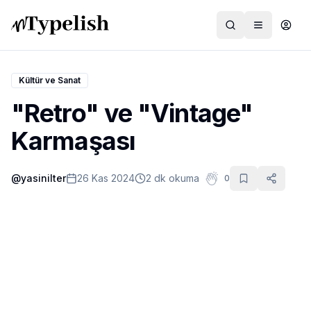
Kültür ve Sanat
"Retro" ve "Vintage"
Dünya
Karmaşası
Film ve Dizi
@
yasinilter
26 Kas 2024
2 dk okuma
0
Kültür ve Sanat
Sağlık
Siyaset ve Tarih
Hayvan Hakları
Feminizm