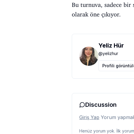
Bu turnuva, sadece bir s
olarak öne çıkıyor.
Yeliz Hür
@
yelizhur
Profili görüntü
Discussion
Giriş Yap
Yorum yapmak i
Henüz yorum yok. İlk yorumu