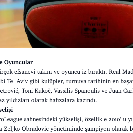
e Oyuncular
irçok efsanevi takım ve oyuncu iz bıraktı. Real M
i Tel Aviv gibi kulüpler, turnuva tarihinin en başar
Petrović, Toni Kukoč, Vassilis Spanoulis ve Juan Ca
 yıldızları olarak hafızalara kazındı.
elişi
League sahnesindeki yükselişi, özellikle 2010’lu yıl
a Zeljko Obradovic yönetiminde şampiyon olarak bir