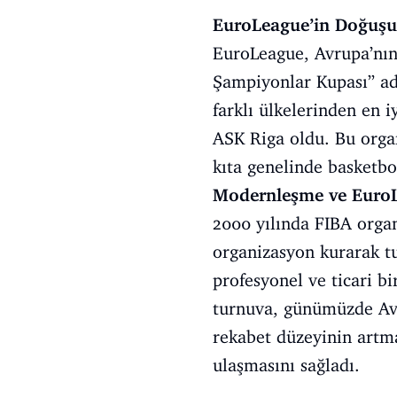
EuroLeague’in Doğuşu 
EuroLeague, Avrupa’nın 
Şampiyonlar Kupası” ad
farklı ülkelerinden en i
ASK Riga oldu. Bu orga
kıta genelinde basketbo
Modernleşme ve Euro
2000 yılında FIBA organ
organizasyon kurarak t
profesyonel ve ticari bi
turnuva, günümüzde Avru
rekabet düzeyinin artma
ulaşmasını sağladı.