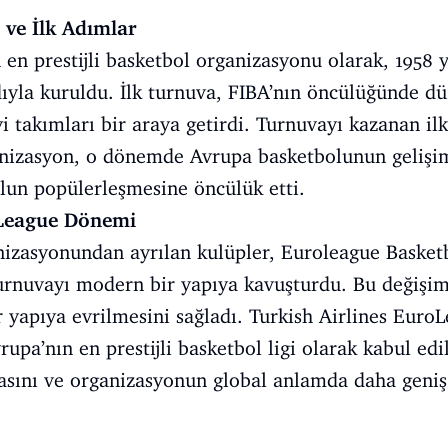
ve İlk Adımlar
en prestijli basketbol organizasyonu olarak, 1958 
ıyla kuruldu. İlk turnuva, FIBA’nın öncülüğünde dü
yi takımları bir araya getirdi. Turnuvayı kazanan il
nizasyon, o dönemde Avrupa basketbolunun gelişim
lun popülerleşmesine öncülük etti.
League Dönemi
izasyonundan ayrılan kulüpler, Euroleague Basketba
urnuvayı modern bir yapıya kavuşturdu. Bu değişi
r yapıya evrilmesini sağladı. Turkish Airlines Euro
pa’nın en prestijli basketbol ligi olarak kabul edi
sını ve organizasyonun global anlamda daha geniş b