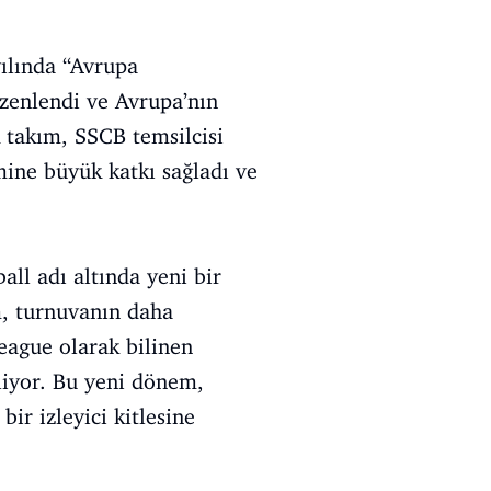
yılında “Avrupa
zenlendi ve Avrupa’nın
k takım, SSCB temsilcisi
ine büyük katkı sağladı ve
ll adı altında yeni bir
m, turnuvanın daha
League olarak bilinen
liyor. Bu yeni dönem,
ir izleyici kitlesine