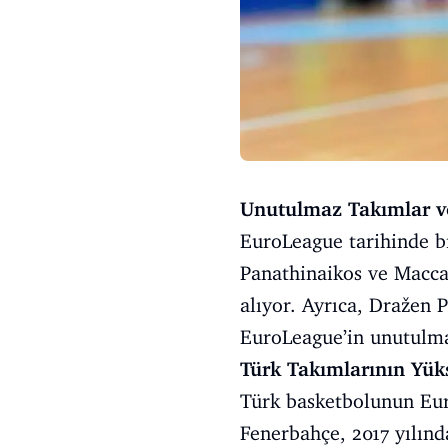
Unutulmaz Takımlar v
EuroLeague tarihinde b
Panathinaikos ve Maccab
alıyor. Ayrıca, Dražen 
EuroLeague’in unutulmaz
Türk Takımlarının Yüks
Türk basketbolunun Euro
Fenerbahçe, 2017 yılınd