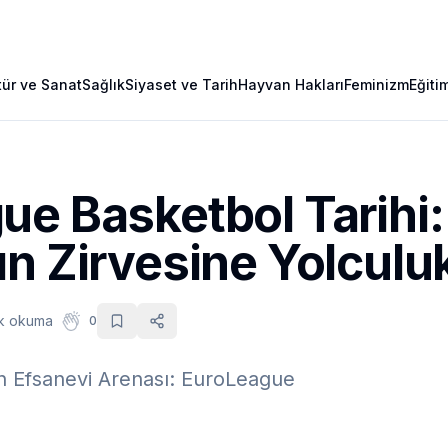
tür ve Sanat
Sağlık
Siyaset ve Tarih
Hayvan Hakları
Feminizm
Eğiti
ue Basketbol Tarihi:
n Zirvesine Yolculu
k okuma
0
 Efsanevi Arenası: EuroLeague