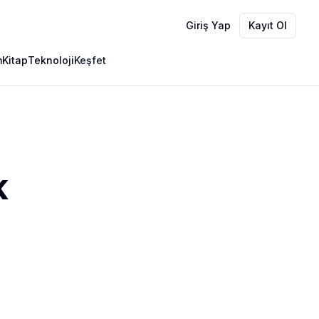
Giriş Yap
Kayıt Ol
m
Kitap
Teknoloji
Keşfet
k