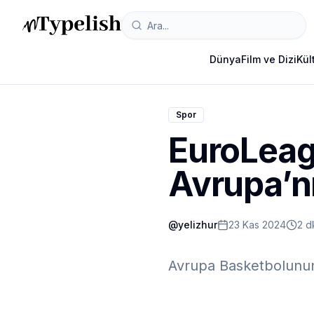
Dünya
Film ve Dizi
Kül
Spor
EuroLeag
Avrupa’nı
@
yelizhur
23 Kas 2024
2 d
Avrupa Basketbolunun