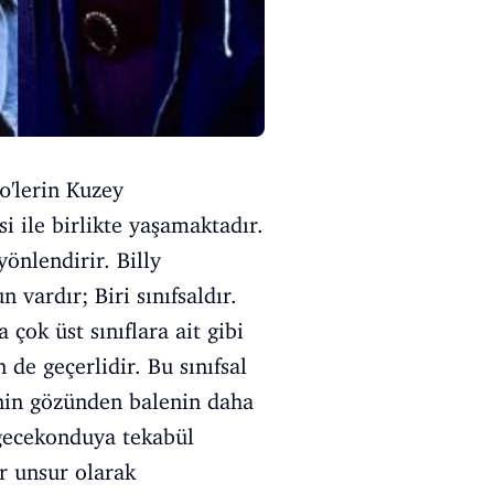
0'lerin Kuzey
i ile birlikte yaşamaktadır.
yönlendirir. Billy
 vardır; Biri sınıfsaldır.
 çok üst sınıflara ait gibi
de geçerlidir. Bu sınıfsal
y'nin gözünden balenin daha
i gecekonduya tekabül
ir unsur olarak