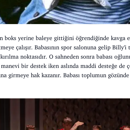
n boks yerine baleye gittiğini öğrendiğinde kavga ed
meye çalışır. Babasının spor salonuna gelip Billy'i 
 kırılma noktasıdır. O sahneden sonra babası oğlu
ği manevi bir destek iken aslında maddi desteğe de 
uluna girmeye hak kazanır. Babası toplumun gözünd