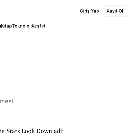
Giriş Yap
Kayıt Ol
m
Kitap
Teknoloji
Keşfet
rmesi.
The Stars Look Down adlı