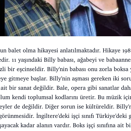
uğun balet olma hikayesi anlatılmaktadır. Hikaye 198
dir. 11 yaşındaki Billy babası, ağabeyi ve babaannes
zli bir eşcinseldir. Billy'nin babası onu zorla boksa 
ye gitmeye başlar. Billy'nin aşması gereken iki sorun
ait bir sanat değildir. Bale, opera gibi sanatlar daha
um kendi toplumsal kodlarını üretir. Bu müzik için 
eyler de değildir. Diğer sorun ise kültüreldir. Bill
görünmesidir. İngiltere'deki işçi sınıfı Türkiye'dek
ayacak kadar alanın vardır. Boks işçi sınıfına ait b