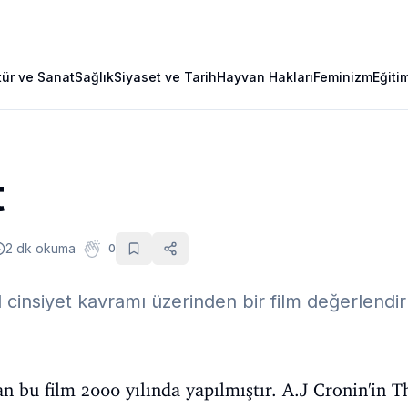
tür ve Sanat
Sağlık
Siyaset ve Tarih
Hayvan Hakları
Feminizm
Eğiti
t
2 dk okuma
0
al cinsiyet kavramı üzerinden bir film değerlendi
an bu film 2000 yılında yapılmıştır. A.J Cronin'in 