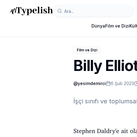
Dünya
Film ve Dizi
Kül
Film ve Dizi
Billy Ellio
@
yesimdemirci
6 Şub 2023
İşçi sınıfı ve toplums
Stephen Daldry'e ait ol