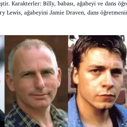
ir. Karakterler: Billy, babası, ağabeyi ve dans öğr
ry Lewis, ağabeyini Jamie Draven, dans öğretmenin