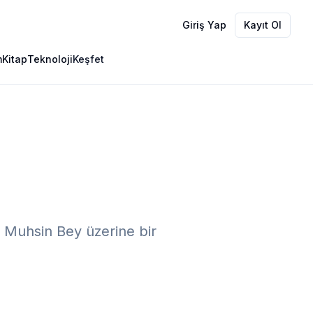
Giriş Yap
Kayıt Ol
m
Kitap
Teknoloji
Keşfet
an Muhsin Bey üzerine bir