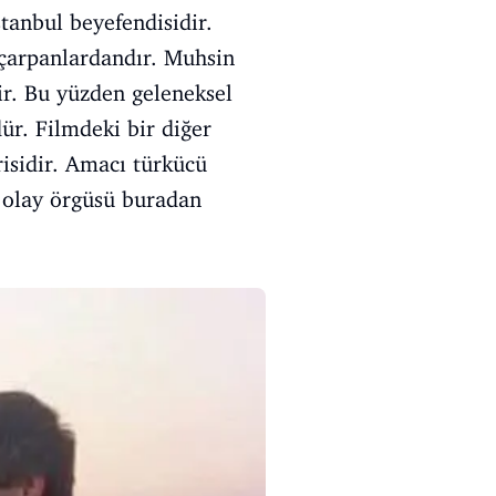
tanbul beyefendisidir.
 çarpanlardandır. Muhsin
ir. Bu yüzden geleneksel
ür. Filmdeki bir diğer
risidir. Amacı türkücü
ıl olay örgüsü buradan