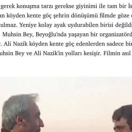
erek konuşma tarzı gerekse giyinimi ile tam bir İs
rtan köyden kente göç şehrin dönüşümü filmde göze
lmaz. Yeniye kolay ayak uydurabilen birisi değild
. Muhsin Bey, Beyoğlu'nda yaşayan bir organizatörd
ir. Ali Nazik köyden kente göç edenlerden sadece bi
hsin Bey ve Ali Nazik'in yolları kesişir. Filmin as