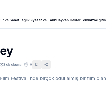
tür ve Sanat
Sağlık
Siyaset ve Tarih
Hayvan Hakları
Feminizm
Eğiti
Bey
3 dk okuma
0
 Film Festivali'nde birçok ödül almış bir film ol