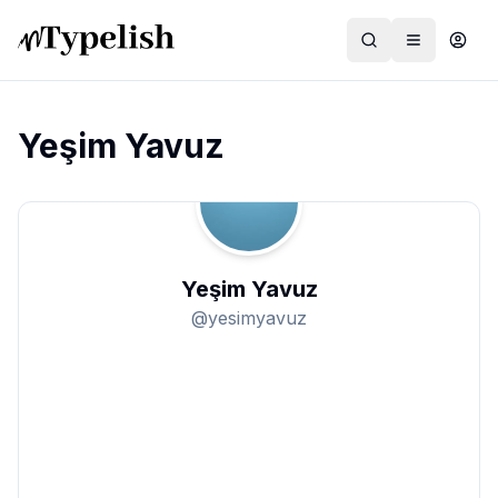
Yeşim Yavuz
Dünya
Film ve Dizi
Yeşim Yavuz
Kültür ve Sanat
@
yesimyavuz
Sağlık
Siyaset ve Tarih
Hayvan Hakları
Feminizm