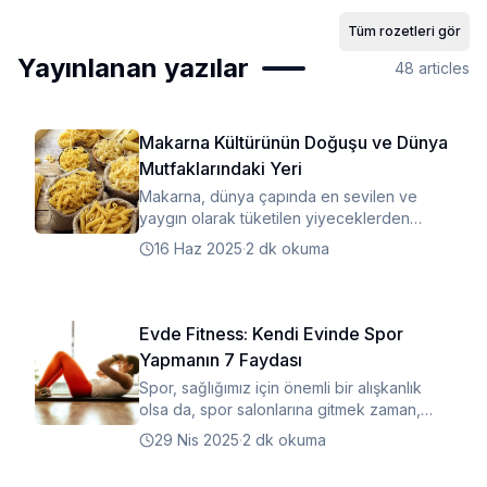
Tüm rozetleri gör
Yayınlanan yazılar
48
articles
Makarna Kültürünün Doğuşu ve Dünya
Mutfaklarındaki Yeri
Makarna, dünya çapında en sevilen ve
yaygın olarak tüketilen yiyeceklerden
biridir.
16 Haz 2025
·
2 dk okuma
Evde Fitness: Kendi Evinde Spor
Yapmanın 7 Faydası
Spor, sağlığımız için önemli bir alışkanlık
olsa da, spor salonlarına gitmek zaman,
maddi kaynaklar ve bazen de motivasyon
29 Nis 2025
·
2 dk okuma
gerektirebilir.