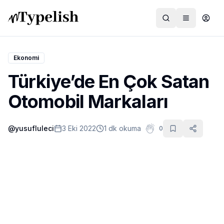
Ekonomi
Türkiye’de En Çok Satan
Dünya
Otomobil Markaları
Film ve Dizi
@
yusufluleci
3 Eki 2022
1 dk okuma
0
Kültür ve Sanat
Sağlık
Siyaset ve Tarih
Hayvan Hakları
Feminizm