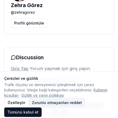
Zehra Görez
@
zehragorez
Profili görüntüle
Discussion
Giriş Yap
Yorum yapmak için giriş yapın.
Çerezler ve gizlilik
Henüz yorum yok. İlk yorumu siz yapın.
Trafik ölçümü ve deneyiminizi iyileştirmek için çerez
kullanıyoruz. İsteğe bağlı kategorileri seçebilirsiniz.
Kullanım
koşulları
·
Gizlilik ve yayın politikası
Özelleştir
Zorunlu olmayanları reddet
© 2026 Typelish
Ana Sayfa
Ekip
İletişim
Çerez ayarları
Tümünü kabul et
TR
EN
Dil