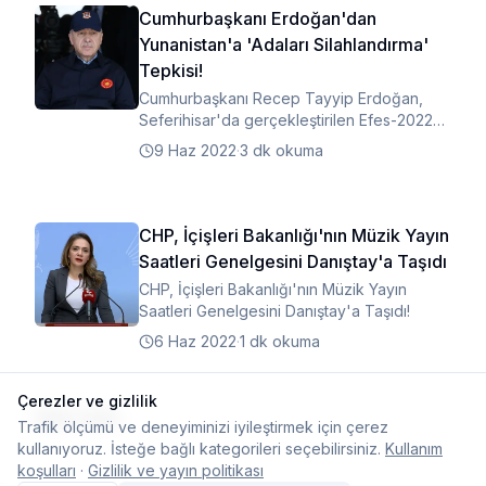
Cumhurbaşkanı Erdoğan'dan
Yunanistan'a 'Adaları Silahlandırma'
Tepkisi!
Cumhurbaşkanı Recep Tayyip Erdoğan,
Seferihisar'da gerçekleştirilen Efes-2022
Tatbikatı'nın Seçkin Gözlemci Günü'ne
9 Haz 2022
·
3 dk okuma
katıldı.
CHP, İçişleri Bakanlığı'nın Müzik Yayın
Saatleri Genelgesini Danıştay'a Taşıdı
CHP, İçişleri Bakanlığı'nın Müzik Yayın
Saatleri Genelgesini Danıştay'a Taşıdı!
6 Haz 2022
·
1 dk okuma
Çerezler ve gizlilik
Daha fazla
Trafik ölçümü ve deneyiminizi iyileştirmek için çerez
kullanıyoruz. İsteğe bağlı kategorileri seçebilirsiniz.
Kullanım
koşulları
·
Gizlilik ve yayın politikası