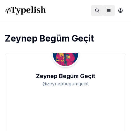
Zeynep Begüm Geçit
Dünya
Film ve Dizi
Zeynep Begüm Geçit
Kültür ve Sanat
@
zeynepbegumgecit
Sağlık
Siyaset ve Tarih
Hayvan Hakları
Feminizm