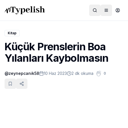
Kitap
Küçük Prenslerin Boa
Dünya
Yılanları Kaybolmasın
Film ve Dizi
@
zeynepcanik58
10 Haz 2023
2 dk okuma
0
Kültür ve Sanat
Sağlık
Siyaset ve Tarih
Hayvan Hakları
Feminizm