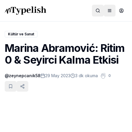
Kültür ve Sanat
Marina Abramović: Ritim
Dünya
0 & Seyirci Kalma Etkisi
Film ve Dizi
@
zeynepcanik58
29 May 2023
3 dk okuma
0
Kültür ve Sanat
Sağlık
Siyaset ve Tarih
Hayvan Hakları
Feminizm