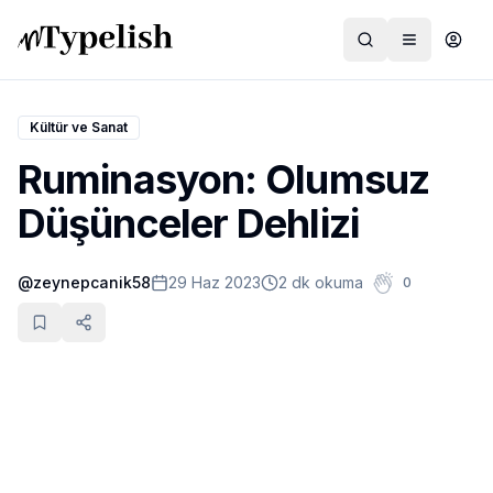
Kültür ve Sanat
Ruminasyon: Olumsuz
Dünya
Düşünceler Dehlizi
Film ve Dizi
@
zeynepcanik58
29 Haz 2023
2 dk okuma
0
Kültür ve Sanat
Sağlık
Siyaset ve Tarih
Hayvan Hakları
Feminizm