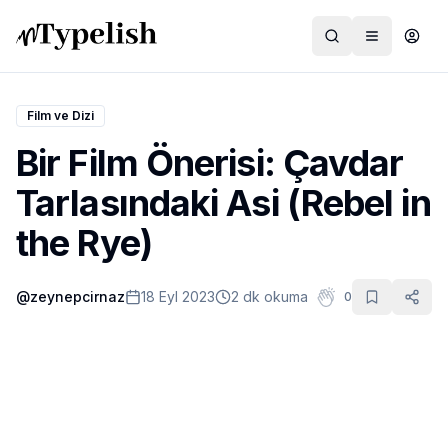
Film ve Dizi
Bir Film Önerisi: Çavdar
Dünya
Tarlasındaki Asi (Rebel in
Film ve Dizi
the Rye)
Kültür ve Sanat
@
zeynepcirnaz
18 Eyl 2023
2 dk okuma
0
Sağlık
Siyaset ve Tarih
Hayvan Hakları
Feminizm