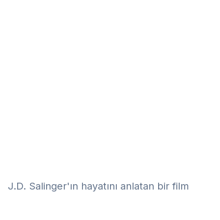
Eğitim
Kitap
Teknoloji
Keşfet
J.D. Salinger'ın hayatını anlatan bir film