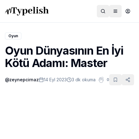
Oyun
Oyun Dünyasının En İyi
Dünya
Kötü Adamı: Master
Film ve Dizi
@
zeynepcirnaz
14 Eyl 2023
3 dk okuma
0
Kültür ve Sanat
Sağlık
Siyaset ve Tarih
Hayvan Hakları
Feminizm