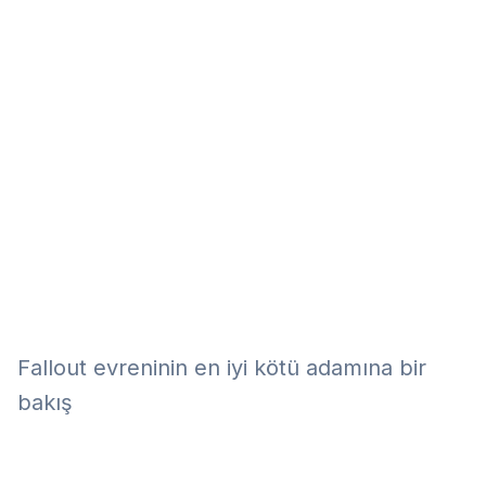
Eğitim
Kitap
Teknoloji
Keşfet
Fallout evreninin en iyi kötü adamına bir
bakış