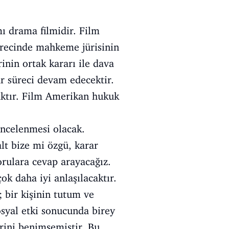
ı drama filmidir. Film
ürecinde mahkeme jürisinin
inin ortak kararı ile dava
ar süreci devam edecektir.
aktır. Film Amerikan hukuk
incelenmesi olacak.
alt bize mi özgü, karar
sorulara cevap arayacağız.
ok daha iyi anlaşılacaktır.
; bir kişinin tutum ve
osyal etki sonucunda birey
rini benimsemiştir. Bu