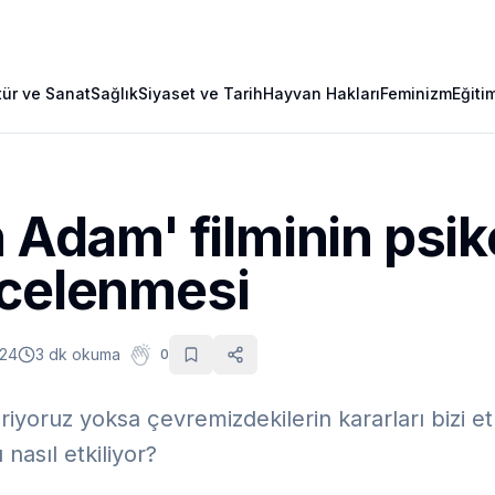
tür ve Sanat
Sağlık
Siyaset ve Tarih
Hayvan Hakları
Feminizm
Eğiti
n Adam' filminin psik
ncelenmesi
024
3 dk okuma
0
eriyoruz yoksa çevremizdekilerin kararları bizi e
 nasıl etkiliyor?