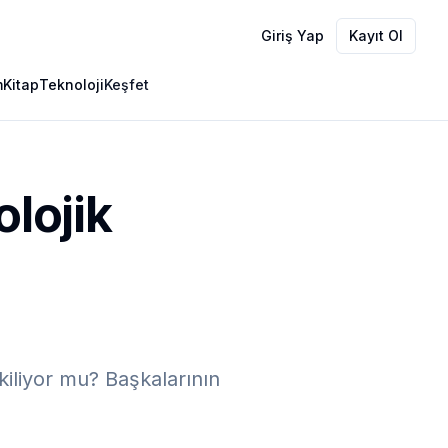
Giriş Yap
Kayıt Ol
m
Kitap
Teknoloji
Keşfet
olojik
tkiliyor mu? Başkalarının