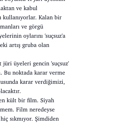
maktan ve kabul
kullanıyorlar. Kalan bir
gümanları ve görgü
elerinin oylarını 'suçsuz'a
eki artış gruba olan
jüri üyeleri gencin 'suçsuz'
da. Bu noktada karar verme
tusunda karar verdiğimizi,
lacaktır.
n kült bir film. Siyah
yemem. Film neredeyse
 hiç sıkmıyor. Şimdiden