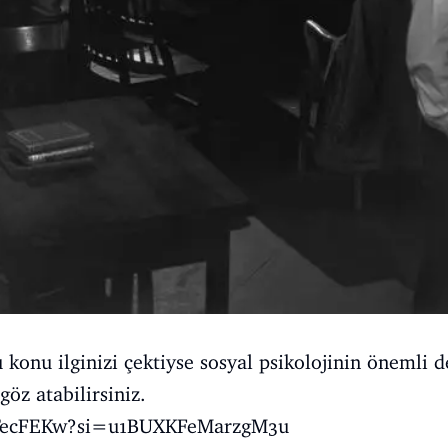
u konu ilginizi çektiyse sosyal psikolojinin önemli 
öz atabilirsiniz.
fTecFEKw?si=u1BUXKFeMarzgM3u