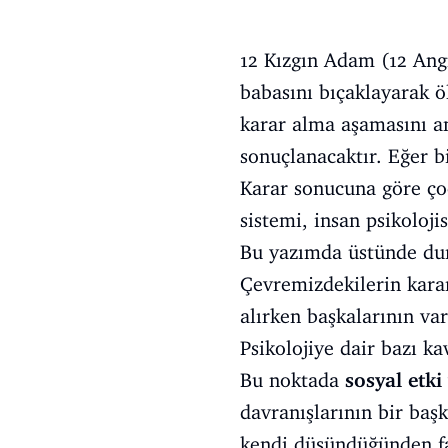
12 Kızgın Adam (12 Ang
babasını bıçaklayarak 
karar alma aşamasını anl
sonuçlanacaktır. Eğer b
Karar sonucuna göre ço
sistemi, insan psikoloj
Bu yazımda üstünde durm
Çevremizdekilerin kararl
alırken başkalarının var
Psikolojiye dair bazı ka
Bu noktada
sosyal etk
davranışlarının bir baş
kendi düşündüğünden fa