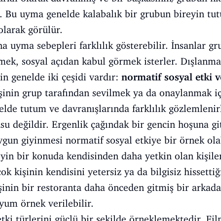
. Bu uyma genelde kalabalık bir grubun bireyin tu
olarak görülür.
a uyma sebepleri farklılık gösterebilir. İnsanlar g
lmek, sosyal açıdan kabul görmek isterler. Dışlanma
in genelde iki çeşidi vardır:
normatif sosyal etki ve
işinin grup tarafından sevilmek ya da onaylanmak i
nelde tutum ve davranışlarında farklılık gözlemlen
nusu değildir. Ergenlik çağındak bir gencin hoşuna g
un giyinmesi normatif sosyal etkiye bir örnek olab
reyin bir konuda kendisinden daha yetkin olan kişiler
k kişinin kendisini yetersiz ya da bilgisiz hissetti
işinin bir restoranta daha önceden gitmiş bir arkada
yum örnek verilebilir.
etki türlerini güçlü bir şekilde örneklemektedir. Fi