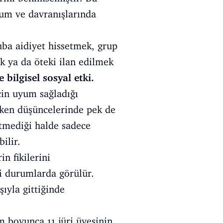
tum ve davranışlarında
ruba aidiyet hissetmek, grup
k ya da öteki ilan edilmek
 bilgisel sosyal etki.
çin uyum sağladığı
irken düşüncelerinde pek de
itmediği halde sadece
ilir.
in fikilerini
ği durumlarda görülür.
şıyla gittiğinde
lm boyunca 11 jüri üyesinin