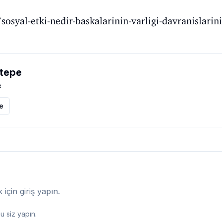
osyal-etki-nedir-baskalarinin-varligi-davranislariniz
tepe
e
le
çin giriş yapın.
 siz yapın.