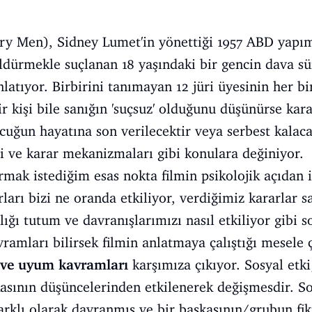
ry Men), Sidney Lumet'in yönettiği 1957 ABD yapım
öldürmekle suçlanan 18 yaşındaki bir gencin dava s
atıyor. Birbirini tanımayan 12 jüri üyesinin her bir
ir kişi bile sanığın 'suçsuz' olduğunu düşünürse kar
cuğun hayatına son verilecektir veya serbest kalac
isi ve karar mekanizmaları gibi konulara değiniyor.
ak istediğim esas nokta filmin psikolojik açıdan 
arı bizi ne oranda etkiliyor, verdiğimiz kararlar s
lığı tutum ve davranışlarımızı nasıl etkiliyor gibi 
vramları bilirsek filmin anlatmaya çalıştığı mesele ç
i ve uyum kavramları
karşımıza çıkıyor. Sosyal etki
kasının düşüncelerinden etkilenerek değişmesdir. S
rklı olarak davranmış ve bir başkasının/grubun fik