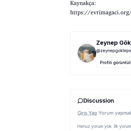
Kaynakça:
https://evrimagaci.org/s
Zeynep Gök
@
zeynepgoktep
Profili görüntü
Discussion
Giriş Yap
Yorum yapmak i
Henüz yorum yok. İlk yorumu