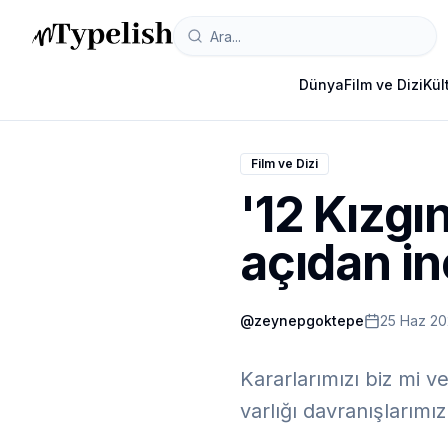
Dünya
Film ve Dizi
Kül
Film ve Dizi
'12 Kızgı
açıdan i
@
zeynepgoktepe
25 Haz 2
Kararlarımızı biz mi v
varlığı davranışlarımızı