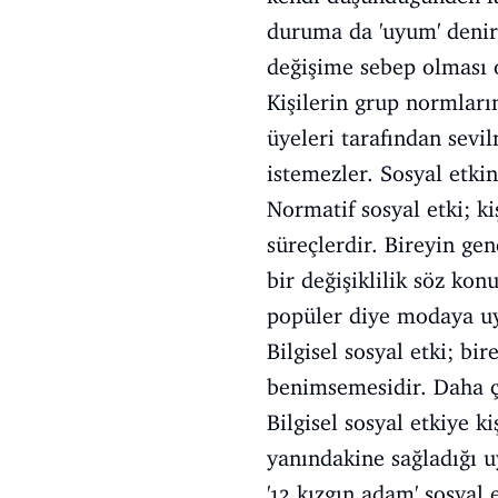
duruma da 'uyum' denir
değişime sebep olması 
Kişilerin grup normların
üyeleri tarafından sevi
istemezler. Sosyal etkin
Normatif sosyal etki; k
süreçlerdir. Bireyin ge
bir değişiklilik söz ko
popüler diye modaya uyg
Bilgisel sosyal etki; bi
benimsemesidir. Daha ço
Bilgisel sosyal etkiye k
yanındakine sağladığı u
'12 kızgın adam' sosyal 