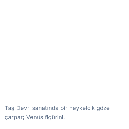
Eğitim
Kitap
Teknoloji
Keşfet
Taş Devri sanatında bir heykelcik göze
çarpar; Venüs figürini.