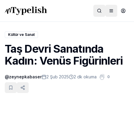
Kültür ve Sanat
Taş Devri Sanatında
Dünya
Kadın: Venüs Figürinleri
Film ve Dizi
@
zeynepkabaser
2 Şub 2025
2 dk okuma
0
Kültür ve Sanat
Sağlık
Siyaset ve Tarih
Hayvan Hakları
Feminizm