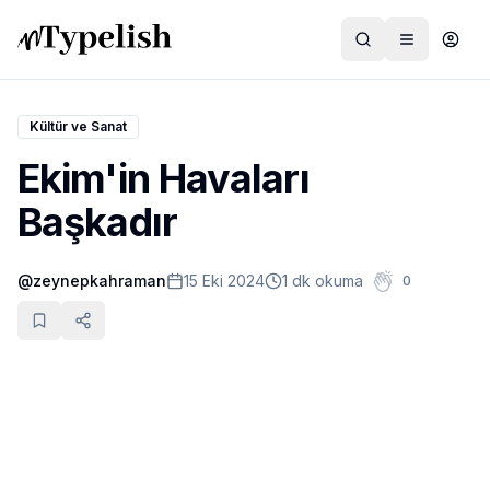
Kültür ve Sanat
Ekim'in Havaları
Dünya
Başkadır
Film ve Dizi
@
zeynepkahraman
15 Eki 2024
1 dk okuma
0
Kültür ve Sanat
Sağlık
Siyaset ve Tarih
Hayvan Hakları
Feminizm