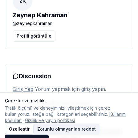
ZK
Zeynep Kahraman
@
zeynepkahraman
Profili görüntüle
Discussion
Giriş Yap
Yorum yapmak için giriş yapın.
Çerezler ve gizlilik
Henüz yorum yok. İlk yorumu siz yapın.
Trafik ölçümü ve deneyiminizi iyileştirmek için çerez
kullanıyoruz. İsteğe bağlı kategorileri seçebilirsiniz.
Kullanım
koşulları
·
Gizlilik ve yayın politikası
Özelleştir
Zorunlu olmayanları reddet
© 2026 Typelish
Ana Sayfa
Ekip
İletişim
Çerez ayarları