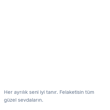
Eğitim
Kitap
Teknoloji
Keşfet
Her ayrılık seni iyi tanır. Felaketisin tüm
güzel sevdaların.