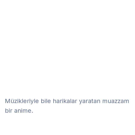
Eğitim
Kitap
Teknoloji
Keşfet
Müzikleriyle bile harikalar yaratan muazzam
bir anime.