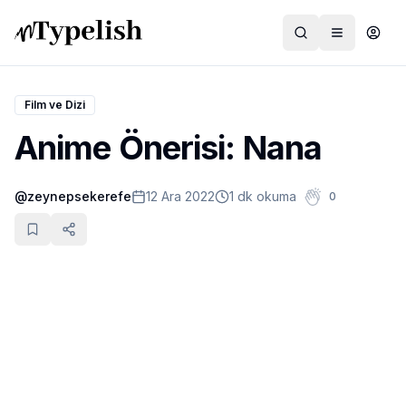
Film ve Dizi
Anime Önerisi: Nana
Dünya
@
zeynepsekerefe
12 Ara 2022
1 dk okuma
0
Film ve Dizi
Kültür ve Sanat
Sağlık
Siyaset ve Tarih
Hayvan Hakları
Feminizm