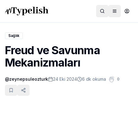
Sağlık
Freud ve Savunma
Dünya
Mekanizmaları
Film ve Dizi
@
zeynepsuleozturk
24 Eki 2024
6 dk okuma
0
Kültür ve Sanat
Sağlık
Siyaset ve Tarih
Hayvan Hakları
Feminizm