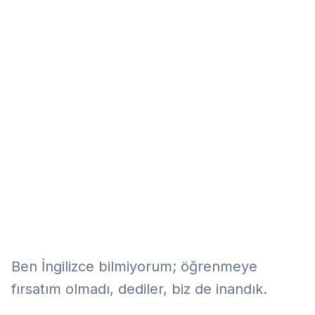
Eğitim
Kitap
Teknoloji
Keşfet
Ben İngilizce bilmiyorum; öğrenmeye
fırsatım olmadı, dediler, biz de inandık.