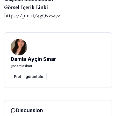
Görsel İçerik Linki
https://pin.it/4gQ7v747z
Damla Ayçin Sınar
@
damlasinar
Profili görüntüle
Discussion