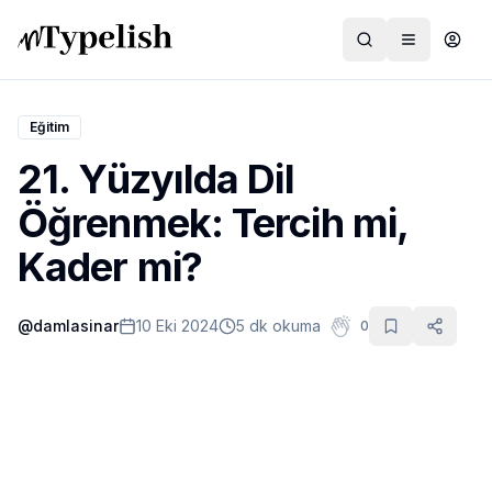
Eğitim
21. Yüzyılda Dil
Dünya
Öğrenmek: Tercih mi,
Film ve Dizi
Kader mi?
Kültür ve Sanat
@
damlasinar
10 Eki 2024
5 dk okuma
0
Sağlık
Siyaset ve Tarih
Hayvan Hakları
Feminizm