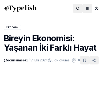
Ekonomi
Bireyin Ekonomisi:
Dünya
Yaşanan İki Farklı Hayat
Film ve Dizi
@
ecrinsimsek
31 Eki 2024
5 dk okuma
0
Kültür ve Sanat
Sağlık
Siyaset ve Tarih
Hayvan Hakları
Feminizm