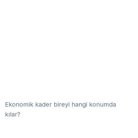
Eğitim
Kitap
Teknoloji
Keşfet
Ekonomik kader bireyi hangi konumda
kılar?