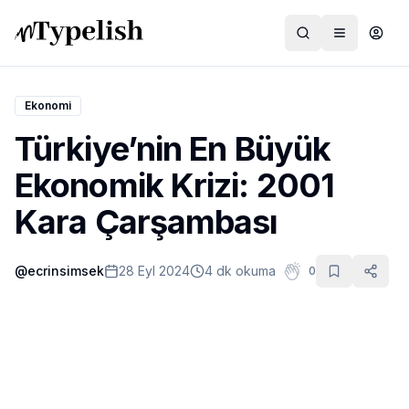
Ekonomi
Türkiye’nin En Büyük
Dünya
Ekonomik Krizi: 2001
Film ve Dizi
Kara Çarşambası
Kültür ve Sanat
@
ecrinsimsek
28 Eyl 2024
4 dk okuma
0
Sağlık
Siyaset ve Tarih
Hayvan Hakları
Feminizm