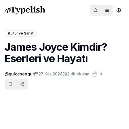
Kültür ve Sanat
James Joyce Kimdir?
Dünya
Eserleri ve Hayatı
Film ve Dizi
@
gulcesengur
27 Kas 2024
2 dk okuma
0
Kültür ve Sanat
Sağlık
Siyaset ve Tarih
Hayvan Hakları
Feminizm