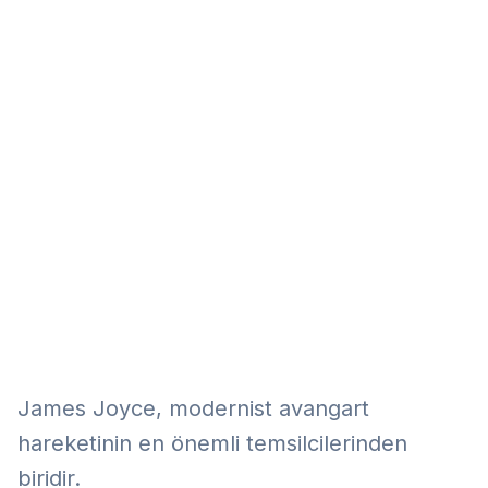
Eğitim
Kitap
Teknoloji
Keşfet
James Joyce, modernist avangart
hareketinin en önemli temsilcilerinden
biridir.