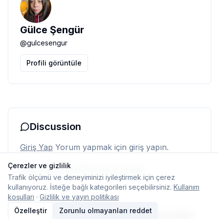
Gülce Şengür
@
gulcesengur
Profili görüntüle
Discussion
Giriş Yap
Yorum yapmak için giriş yapın.
Çerezler ve gizlilik
Henüz yorum yok. İlk yorumu siz yapın.
Trafik ölçümü ve deneyiminizi iyileştirmek için çerez
kullanıyoruz. İsteğe bağlı kategorileri seçebilirsiniz.
Kullanım
koşulları
·
Gizlilik ve yayın politikası
Özelleştir
Zorunlu olmayanları reddet
© 2026 Typelish
Ana Sayfa
Ekip
İletişim
Çerez ayarları