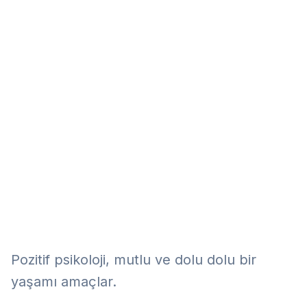
Eğitim
Kitap
Teknoloji
Keşfet
Pozitif psikoloji, mutlu ve dolu dolu bir
yaşamı amaçlar.