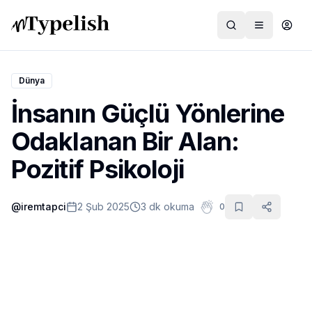
Dünya
İnsanın Güçlü Yönlerine
Dünya
Odaklanan Bir Alan:
Film ve Dizi
Pozitif Psikoloji
Kültür ve Sanat
@
iremtapci
2 Şub 2025
3 dk okuma
0
Sağlık
Siyaset ve Tarih
Hayvan Hakları
Feminizm