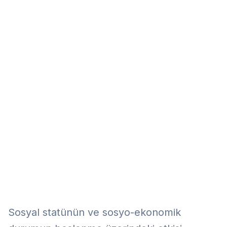
Eğitim
Kitap
Teknoloji
Keşfet
Sosyal statünün ve sosyo-ekonomik