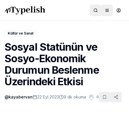
Kültür ve Sanat
Sosyal Statünün ve
Dünya
Sosyo-Ekonomik
Film ve Dizi
Durumun Beslenme
Kültür ve Sanat
Üzerindeki Etkisi
Sağlık
@
kayabervan
22 Eyl 2023
9 dk okuma
0
Siyaset ve Tarih
Hayvan Hakları
Feminizm