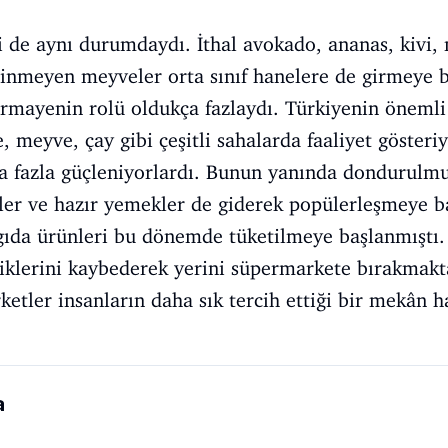
 de aynı durumdaydı. İthal avokado, ananas, kivi, 
linmeyen meyveler orta sınıf hanelere de girmeye 
ermayenin rolü oldukça fazlaydı. Türkiyenin önemli
, meyve, çay gibi çeşitli sahalarda faaliyet gösteriy
da fazla güçleniyorlardı. Bunun yanında dondurulmu
psler ve hazır yemekler de giderek popülerleşmeye 
gıda ürünleri bu dönemde tüketilmeye başlanmıştı. 
liklerini kaybederek yerini süpermarkete bırakmakta
etler insanların daha sık tercih ettiği bir mekân ha
a