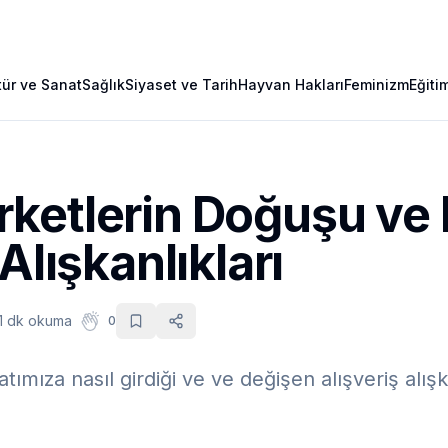
tür ve Sanat
Sağlık
Siyaset ve Tarih
Hayvan Hakları
Feminizm
Eğiti
ketlerin Doğuşu ve
Alışkanlıkları
1 dk okuma
0
ımıza nasıl girdiği ve ve değişen alışveriş alışk