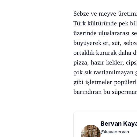
Sebze ve meyve üretimi
Türk kültüründe pek bi
üzerinde uluslararası s
büyüyerek et, süt, sebze
ortaklık kurarak daha 
pizza, hazır kekler, ci
çok sık rastlanılmayan 
gibi işletmeler popüler
barındıran bu süpermark
Bervan Kay
@
kayabervan