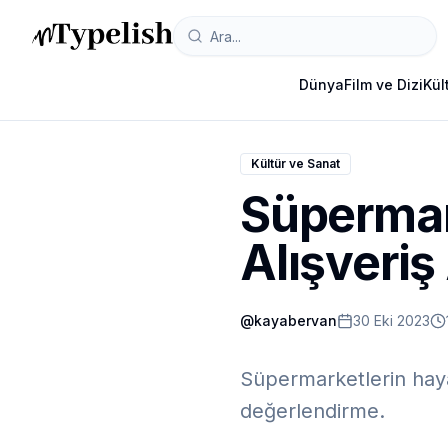
Dünya
Film ve Dizi
Kül
Kültür ve Sanat
Süpermar
Alışveriş 
@
kayabervan
30 Eki 2023
Süpermarketlerin hayat
değerlendirme.