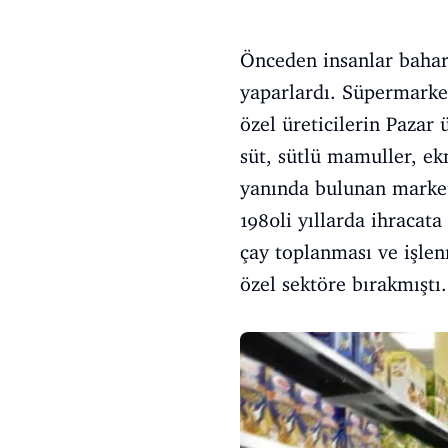
Önceden insanlar baharat
yaparlardı. Süpermarket
özel üreticilerin Pazar
süt, sütlü mamuller, ek
yanında bulunan market
1980li yıllarda ihracat
çay toplanması ve işlen
özel sektöre bırakmıştı.