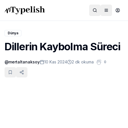
Dünya
Dillerin Kaybolma Süreci
Dünya
@
mertaltanaksoy
10 Kas 2024
2 dk okuma
0
Film ve Dizi
Kültür ve Sanat
Sağlık
Siyaset ve Tarih
Hayvan Hakları
Feminizm