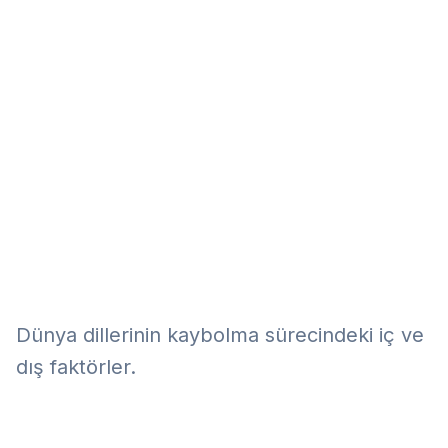
Eğitim
Kitap
Teknoloji
Keşfet
Dünya dillerinin kaybolma sürecindeki iç ve
dış faktörler.