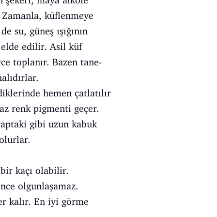
en şekeri, maya alkole
. Zamanla, küflenmeye
de su, güneş ışığının
de edilir. Asil küf
ce toplanır. Bazen tane-
alıdırlar.
klerinde hemen çatlatılır
 az renk pigmenti geçer.
raptaki gibi uzun kabuk
olurlar.
ir kaçı olabilir.
rince olgunlaşamaz.
r kalır. En iyi görme