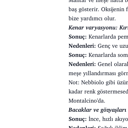
Mantar ve meşe hatta be
baş gösterir. Oksijenin 
bize yardımcı olur.
Kenar varyasyonu: Kır
Sonuç:
Kenarlarda pemb
Nedenleri:
Genç ve uzun
Sonuç:
Kenarlarda somon
Nedenleri:
Genel olarak
meşe yıllandırması görm
Not: Nebbiolo gibi üzüm
kadar renk göstermesede
Montalcino'da.
Bacaklar ve gözyaşları
Sonuç:
İnce, hızlı akıyo