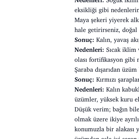
Nedenleri:
Soğuk iklim 
eksikliği gibi nedenlerin
Maya şekeri yiyerek alk
hale getirirseniz, doğal
Sonuç:
Kalın, yavaş akı
Nedenleri:
Sıcak iklim v
olası fortifikasyon gibi 
Şaraba dışarıdan üzüm b
Sonuç:
Kırmızı şaraplar
Nedenleri:
Kalın kabukl
üzümler, yüksek kuru eks
Düşük verim; bağın bile
olmak üzere ikiye ayrılı
konumuzla bir alakası y