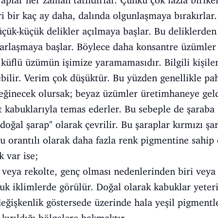
raplar her zaman tatlıdırlar. Çünkü çok fazla birik
 bir kaç ay daha, dalında olgunlaşmaya bırakırlar
üçük-küçük delikler açılmaya başlar. Bu deliklerden 
rlaşmaya başlar. Böylece daha konsantre üzümler el
küflü üzümün işimize yaramamasıdır. Bilgili kişiler
bilir. Verim çok düşüktür. Bu yüzden genellikle pah
ğinecek olursak; beyaz üzümler üretimhaneye geldi
at kabuklarıyla temas ederler. Bu sebeple de şaraba
doğal şarap" olarak çevrilir. Bu şaraplar kırmızı şa
ru orantılı olarak daha fazla renk pigmentine sahip 
k var ise;
veya rekolte, genç olması nedenlerinden biri veya b
ğuk iklimlerde görülür. Doğal olarak kabuklar yete
eğişkenlik göstersede üzerinde hala yeşil pigmentle