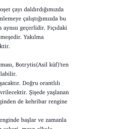
oşet çayı daldırdığımızda
emlemeye çalıştığımızda bu
aynısı geçerlidir. Fıçıdaki
i meşedir. Yakılma
tir.
ması, Botrytis(Asil küf)'ten
abilir.
acaktır. Doğru orantlılı
vrilecektir. Şişede yaşlanan
nginden de kehribar rengine
 renginde başlar ve zamanla