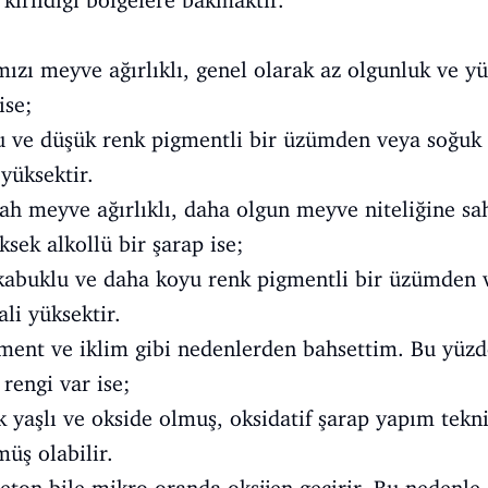
 kırıldığı bölgelere bakmaktır.
mızı meyve ağırlıklı, genel olarak az olgunluk ve yü
ise;
 ve düşük renk pigmentli bir üzümden veya soğuk 
yüksektir.
ah meyve ağırlıklı, daha olgun meyve niteliğine sah
ksek alkollü bir şarap ise;
abuklu ve daha koyu renk pigmentli bir üzümden v
li yüksektir.
gment ve iklim gibi nedenlerden bahsettim. Bu yüz
rengi var ise;
 yaşlı ve okside olmuş, oksidatif şarap yapım tekni
üş olabilir.