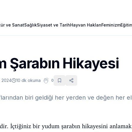
tür ve Sanat
Sağlık
Siyaset ve Tarih
Hayvan Hakları
Feminizm
Eğiti
m Şarabın Hikayesi
z 2024
10 dk okuma
0
larından biri geldiği her yerden ve değen her eld
idir. İçtiğiniz bir yudum şarabın hikayesini anlama