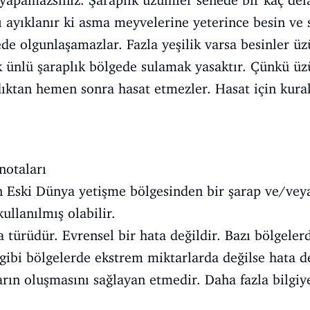
yapamazsınız. Şaraplık üzümler senede bir kaç defa
rı ayıklanır ki asma meyvelerine yeterince besin ve 
ede olgunlaşamazlar. Fazla yeşilik varsa besinler ü
k ünlü şaraplık bölgede sulamak yasaktır. Çünkü üz
ktan hemen sonra hasat etmezler. Hasat için kurak
otaları
Eski Dünya yetişme bölgesinden bir şarap ve/vey
ullanılmış olabilir.
türüdür. Evrensel bir hata değildir. Bazı bölgeler
gibi bölgelerde ekstrem miktarlarda değilse hata değ
aların oluşmasını sağlayan etmedir. Daha fazla bilg