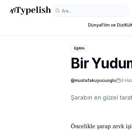
Dünya
Film ve Dizi
Kül
Eğitim
Bir Yudu
@
mustafakuyucuoglu
4 Ha
Şarabın en güzel taraf
Öncelikle şarap zevk iş