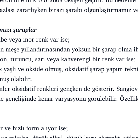
ton bile mikro oranda oksijen geçirir. Bu nedenle 
fazlası zararlıyken birazı şarabı olgunlaştırmamız v
mızı şaraplar
e veya mor renk var ise;
 meşe yıllandırmasından yoksun bir şarap olma iht
, turuncu, sarı veya kahverengi bir renk var ise;
 yaşlı ve okside olmuş, oksidatif şarap yapım tekni
üş olabilir.
ler oksidatif renkleri gençken de gösterir. Sangio
 gençliğinde kenar varyasyonu görülebilir. Özellik
r ve hızlı form alıyor ise;