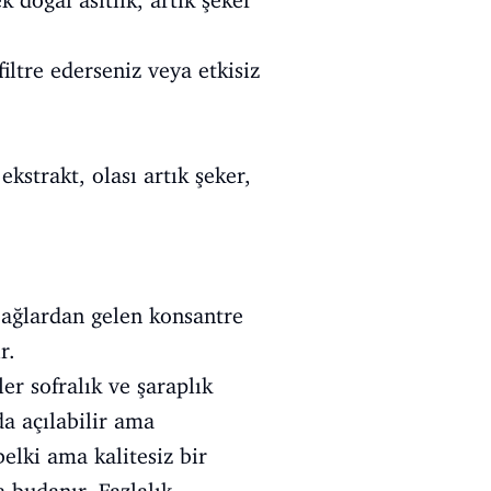
 doğal asitlik, artık şeker
ltre ederseniz veya etkisiz
kstrakt, olası artık şeker,
bağlardan gelen konsantre
r.
r sofralık ve şaraplık
da açılabilir ama
elki ama kalitesiz bir