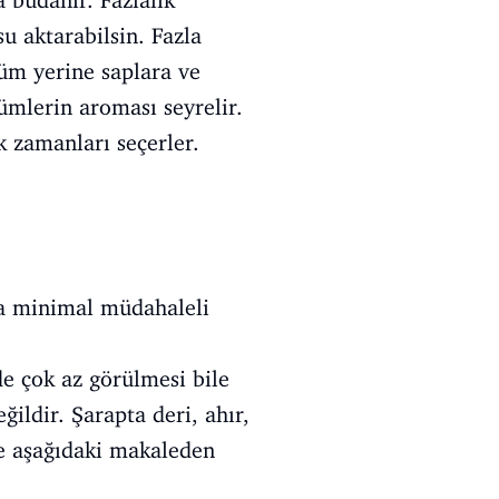
 budanır. Fazlalık
su aktarabilsin. Fazla
züm yerine saplara ve
ümlerin aroması seyrelir.
 zamanları seçerler.
a minimal müdahaleli
de çok az görülmesi bile
ildir. Şarapta deri, ahır,
iye aşağıdaki makaleden