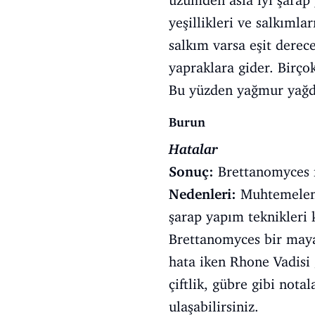
üzümden asla iyi şarap 
yeşillikleri ve salkımla
salkım varsa eşit derec
yapraklara gider. Birço
Bu yüzden yağmur yağdı
Burun
Hatalar
Sonuç:
Brettanomyces n
Nedenleri:
Muhtemelen 
şarap yapım teknikleri k
Brettanomyces bir maya 
hata iken Rhone Vadisi 
çiftlik, gübre gibi not
ulaşabilirsiniz.