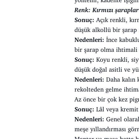
yöntemi; kadehte ışığın
Renk: Kırmızı şaraplar
Sonuç:
Açık renkli, kır
düşük alkollü bir şarap 
Nedenleri:
İnce kabuklu
bir şarap olma ihtimali 
Sonuç:
Koyu renkli, siy
düşük doğal asitli ve yü
Nedenleri:
Daha kalın k
rekolteden gelme ihtima
Az önce bir çok kez pi
Sonuç:
Lâl veya kremit 
Nedenleri:
Genel olarak
meşe yıllandırması görm