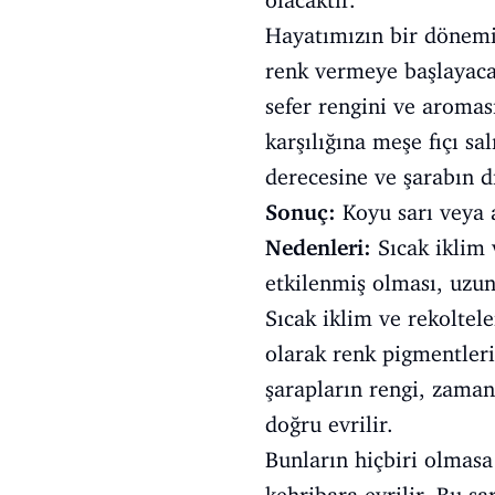
olacaktır.
Hayatımızın bir dönemin
renk vermeye başlayacak
sefer rengini ve aroması
karşılığına meşe fıçı s
derecesine ve şarabın d
Sonuç:
Koyu sarı veya a
Nedenleri:
Sıcak iklim 
etkilenmiş olması, uzun
Sıcak iklim ve rekoltel
olarak renk pigmentleri
şarapların rengi, zaman
doğru evrilir.
Bunların hiçbiri olmasa