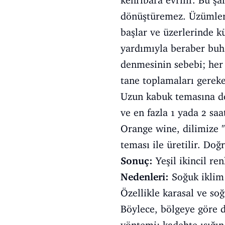
kehribara evrilir. Bu şa
dönüştüremez. Üzümleri
başlar ve üzerlerinde k
yardımıyla beraber buha
denmesinin sebebi; her 
tane toplamaları gereke
Uzun kabuk temasına de
ve en fazla 1 yada 2 sa
Orange wine, dilimize "
teması ile üretilir. Doğ
Sonuç:
Yeşil ikincil ren
Nedenleri:
Soğuk iklim 
Özellikle karasal ve so
Böylece, bölgeye göre d