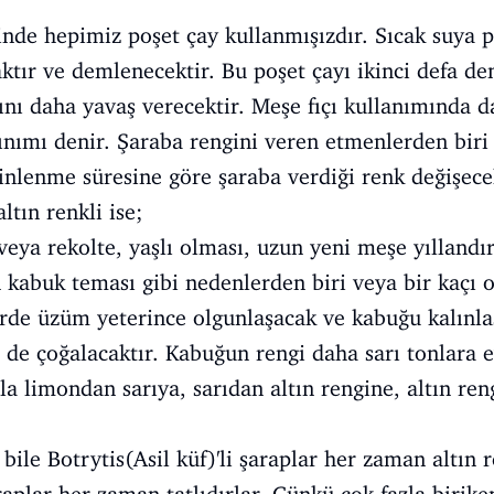
de hepimiz poşet çay kullanmışızdır. Sıcak suya p
tır ve demlenecektir. Bu poşet çayı ikinci defa d
nı daha yavaş verecektir. Meşe fıçı kullanımında da 
alınımı denir. Şaraba rengini veren etmenlerden bir
inlenme süresine göre şaraba verdiği renk değişecek
ltın renkli ise;
veya rekolte, yaşlı olması, uzun yeni meşe yıllandır
 kabuk teması gibi nedenlerden biri veya bir kaçı ol
erde üzüm yeterince olgunlaşacak ve kabuğu kalınlaş
 de çoğalacaktır. Kabuğun rengi daha sarı tonlara e
la limondan sarıya, sarıdan altın rengine, altın re
 bile Botrytis(Asil küf)'li şaraplar her zaman altın