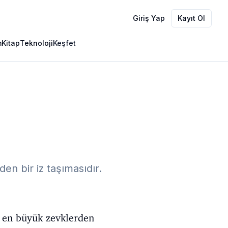
Giriş Yap
Kayıt Ol
m
Kitap
Teknoloji
Keşfet
en bir iz taşımasıdır.
k en büyük zevklerden