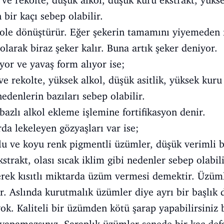
ve rekolte, düşük alkol, düşük kuru ekstrakt, yüksek
 bir kaçı sebep olabilir.
ole dönüştürür. Eğer şekerin tamamını yiyemeden fi
 olarak biraz şeker kalır. Buna artık şeker deniyor.
yor ve yavaş form alıyor ise;
e rekolte, yüksek alkol, düşük asitlik, yüksek kuru e
nedenlerin bazıları sebep olabilir.
azlı alkol ekleme işlemine fortifikasyon denir.
da lekeleyen gözyaşları var ise;
u ve koyu renk pigmentli üzümler, düşük verimli 
trakt, olası sıcak iklim gibi nedenler sebep olabili
rek kısıtlı miktarda üzüm vermesi demektir. Üzümle
r. Aslında kurutmalık üzümler diye ayrı bir başlık 
ok. Kaliteli bir üzümden kötü şarap yapabilirsiniz b