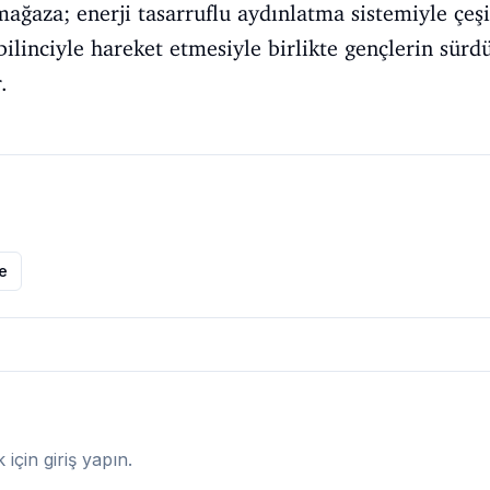
mağaza; enerji tasarruflu aydınlatma sistemiyle çeş
ilinciyle hareket etmesiyle birlikte gençlerin sürdü
.
le
çin giriş yapın.