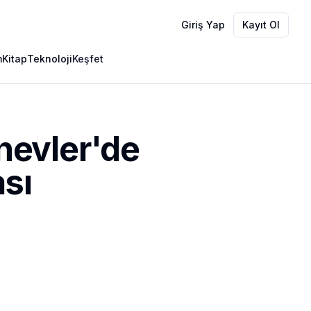
Giriş Yap
Kayıt Ol
m
Kitap
Teknoloji
Keşfet
nevler'de
sı