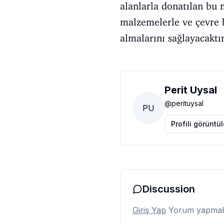
alanlarla donatılan bu 
malzemelerle ve çevre b
almalarını sağlayacaktır
Perit Uysal
@
perituysal
PU
Profili görüntü
Discussion
Giriş Yap
Yorum yapmak i