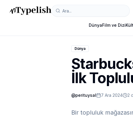
Dünya
Film ve Dizi
Kül
Dünya
Starbuck
İlk Topl
@
perituysal
7 Ara 2024
2 
Bir topluluk mağazasın