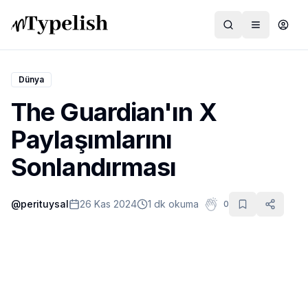
Dünya
The Guardian'ın X
Dünya
Paylaşımlarını
Film ve Dizi
Sonlandırması
Kültür ve Sanat
@
perituysal
26 Kas 2024
1 dk okuma
0
Sağlık
Siyaset ve Tarih
Hayvan Hakları
Feminizm