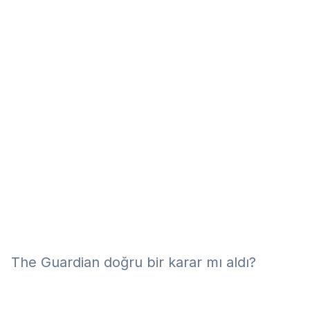
Eğitim
Kitap
Teknoloji
Keşfet
The Guardian doğru bir karar mı aldı?