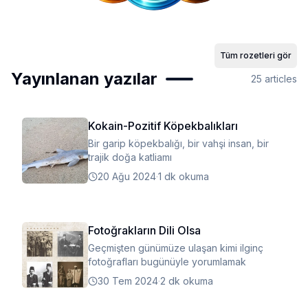
Tüm rozetleri gör
Yayınlanan yazılar
25
articles
Kokain-Pozitif Köpekbalıkları
Bir garip köpekbalığı, bir vahşi insan, bir
trajik doğa katliamı
20 Ağu 2024
·
1 dk okuma
Fotoğrakların Dili Olsa
Geçmişten günümüze ulaşan kimi ilginç
fotoğrafları bugünüyle yorumlamak
30 Tem 2024
·
2 dk okuma