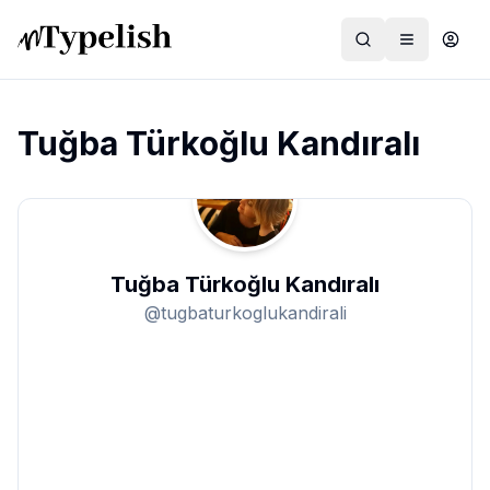
Tuğba Türkoğlu Kandıralı
Dünya
Film ve Dizi
Tuğba Türkoğlu Kandıralı
Kültür ve Sanat
@
tugbaturkoglukandirali
Sağlık
Siyaset ve Tarih
Hayvan Hakları
Feminizm