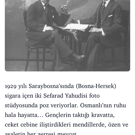
1929 yılı Saraybosna’sında (Bosna-Hersek)
sigara içen iki Sefarad Yahudisi foto
stüdyosunda poz veriyorlar. Osmanlı’nın ruhu
hala hayatta… Gençlerin taktığı kravatta,
ceket cebine iliştirdikleri mendillerde, özen ve
asaletin her zerresi mevcut.