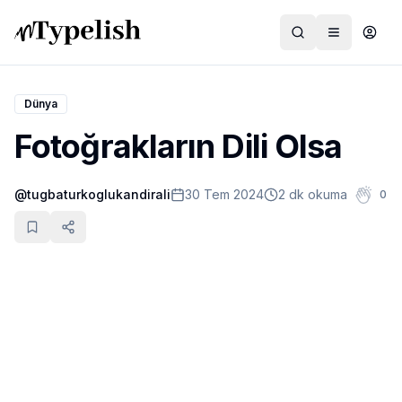
Dünya
Fotoğrakların Dili Olsa
Dünya
@
tugbaturkoglukandirali
30 Tem 2024
2 dk okuma
0
Film ve Dizi
Kültür ve Sanat
Sağlık
Siyaset ve Tarih
Hayvan Hakları
Feminizm