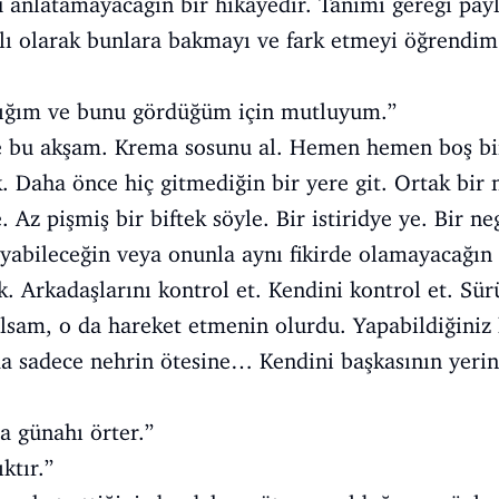
nlatamayacağın bir hikâyedir. Tanımı gereği payl
 olarak bunlara bakmayı ve fark etmeyi öğrendim:
ığım ve bunu gördüğüm için mutluyum.”
ye bu akşam. Krema sosunu al. Hemen hemen boş bir
 Daha önce hiç gitmediğin bir yere git. Ortak bir
 Az pişmiş bir biftek söyle. Bir istiridye ye. Bir neg
yabileceğin veya onunla aynı fikirde olamayacağın 
. Arkadaşlarını kontrol et. Kendini kontrol et. Sürü
lsam, o da hareket etmenin olurdu. Yapabildiğiniz 
a sadece nehrin ötesine… Kendini başkasının yerin
a günahı örter.”
ktır.”