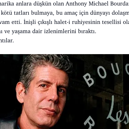
 harika anlara düşkün olan Anthony Michael Bourdai
 kötü tatları bulmaya, bu amaç için dünyayı dolaş
 etti. İnişli çıkışlı halet-i ruhiyesinin tesellisi o
ı ve yaşama dair izlenimlerini bıraktı.
ntılar.