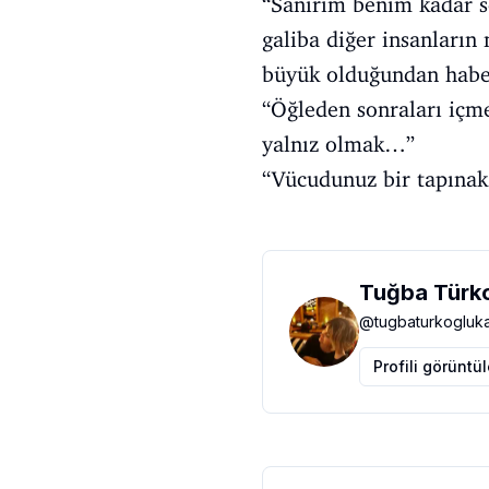
“Sanırım benim kadar 
galiba diğer insanların
büyük olduğundan habe
“Öğleden sonraları içm
yalnız olmak…”
“Vücudunuz bir tapınak 
Tuğba Türko
@
tugbaturkogluka
Profili görüntü