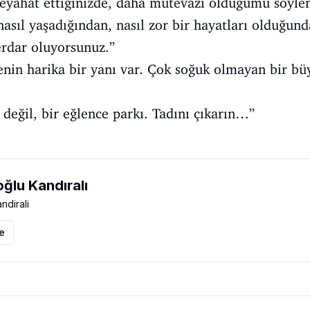
seyahat ettiğinizde, daha mütevazı olduğumu söyl
 nasıl yaşadığından, nasıl zor bir hayatları olduğu
rdar oluyorsunuz.”
enin harika bir yanı var. Çok soğuk olmayan bir bü
değil, bir eğlence parkı. Tadını çıkarın…”
ğlu Kandıralı
ndirali
le