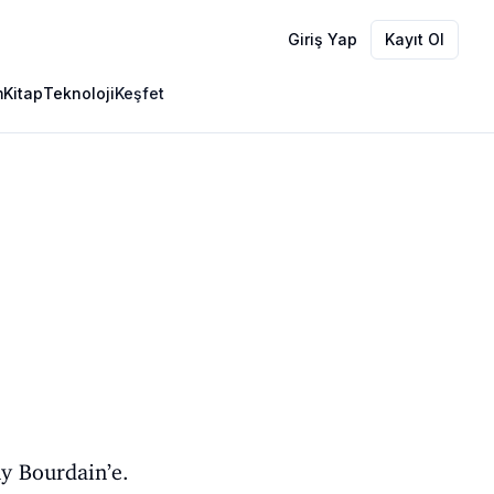
Giriş Yap
Kayıt Ol
m
Kitap
Teknoloji
Keşfet
ny Bourdain’e.