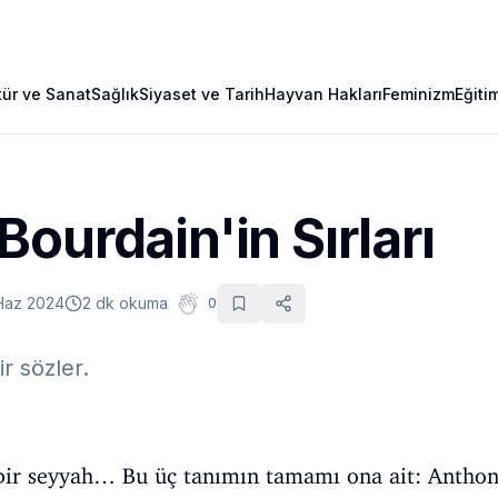
tür ve Sanat
Sağlık
Siyaset ve Tarih
Hayvan Hakları
Feminizm
Eğiti
ourdain'in Sırları
Haz 2024
2 dk okuma
0
r sözler.
, bir seyyah… Bu üç tanımın tamamı ona ait: Antho