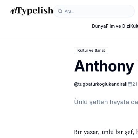
Dünya
Film ve Dizi
Kül
Kültür ve Sanat
Anthony B
@
tugbaturkoglukandirali
2 
Ünlü şeften hayata dai
Bir yazar, ünlü bir şef