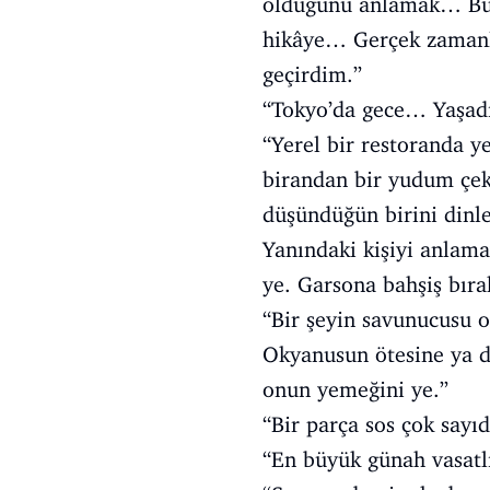
olduğunu anlamak… Bu a
hikâye… Gerçek zamanlı
geçirdim.”
“Tokyo’da gece… Yaşad
“Yerel bir restoranda 
birandan bir yudum çek.
düşündüğün birini dinle.
Yanındaki kişiyi anlama
ye. Garsona bahşiş bırak
“Bir şeyin savunucusu o
Okyanusun ötesine ya d
onun yemeğini ye.”
“Bir parça sos çok sayıd
“En büyük günah vasatlı