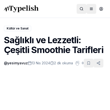
Kültür ve Sanat
Sağlıklı ve Lezzetli:
Dünya
Çeşitli Smoothie Tarifleri
Film ve Dizi
@
yesimyavuz
13 Nis 2024
2 dk okuma
0
Kültür ve Sanat
Sağlık
Siyaset ve Tarih
Hayvan Hakları
Feminizm