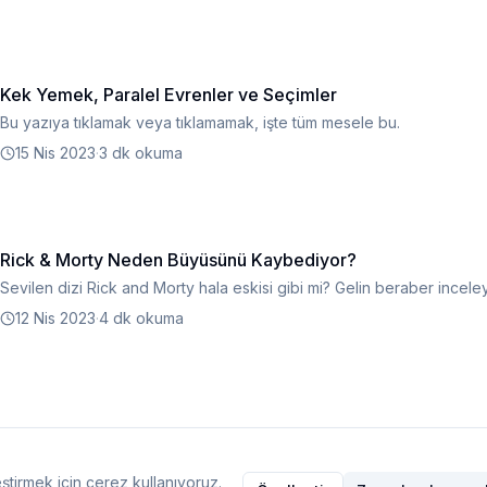
Kek Yemek, Paralel Evrenler ve Seçimler
Bu yazıya tıklamak veya tıklamamak, işte tüm mesele bu.
15 Nis 2023
·
3 dk okuma
Rick & Morty Neden Büyüsünü Kaybediyor?
Sevilen dizi Rick and Morty hala eskisi gibi mi? Gelin beraber inceley
12 Nis 2023
·
4 dk okuma
ştirmek için çerez kullanıyoruz.