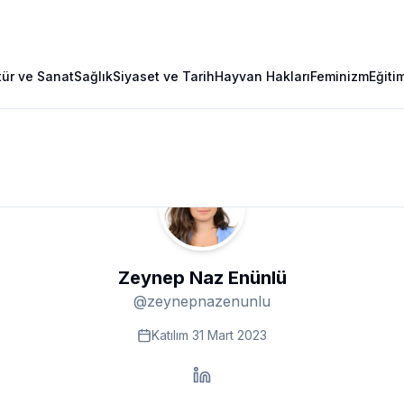
tür ve Sanat
Sağlık
Siyaset ve Tarih
Hayvan Hakları
Feminizm
Eğiti
Zeynep Naz Enünlü
@
zeynepnazenunlu
Katılım
31 Mart 2023