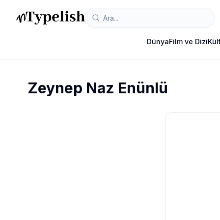
Dünya
Film ve Dizi
Kül
Zeynep Naz Enünlü