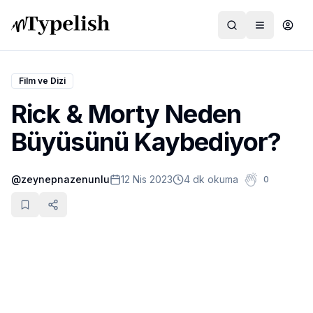
Film ve Dizi
Rick & Morty Neden
Dünya
Büyüsünü Kaybediyor?
Film ve Dizi
@
zeynepnazenunlu
12 Nis 2023
4 dk okuma
0
Kültür ve Sanat
Sağlık
Siyaset ve Tarih
Hayvan Hakları
Feminizm