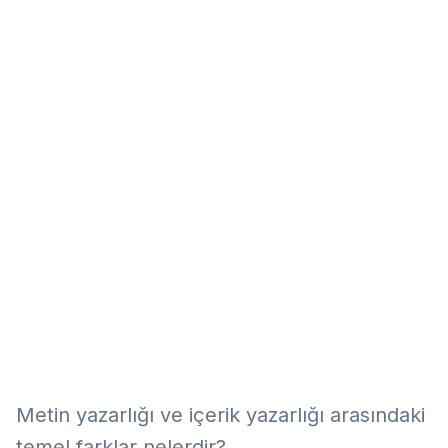
Eğitim
Kitap
Teknoloji
Keşfet
Metin yazarlığı ve içerik yazarlığı arasındaki
temel farklar nelerdir?