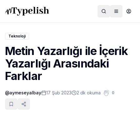
Teknoloji
Metin Yazarlığı ile İçerik
Dünya
Yazarlığı Arasındaki
Film ve Dizi
Farklar
Kültür ve Sanat
@
aymeseyalbay
17 Şub 2023
2 dk okuma
0
Sağlık
Siyaset ve Tarih
Hayvan Hakları
Feminizm